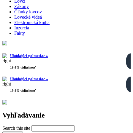
Lovci
Zákony
Články lovcov
Lovecké videá
Elektronická kniha
Inzercia
Fakty
Ubúdajúci polmesiac »
19.4% viditelnosť
Ubúdajúci polmesiac »
19.4% viditelnosť
Vyhľadávanie
Search this site