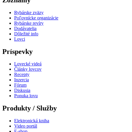
Rybárske zväzy
Poľovnícke organizácie
Rybárske revíry
Dodávatelia
Dôležité info
Lovci
Príspevky
Lovecké videá
Články lovcov
Recepty
Inzercia
Fórum
Diskusia
Ponuka lovu
Produkty / Služby
Elektronická kniha
Video portál
E-shop