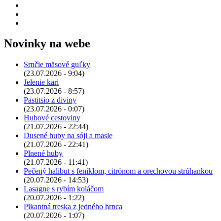
Novinky na webe
Srnčie mäsové guľky
(23.07.2026 - 9:04)
Jelenie kari
(23.07.2026 - 8:57)
Pastitsio z diviny
(23.07.2026 - 0:07)
Hubové cestoviny
(21.07.2026 - 22:44)
Dusené huby na sóji a masle
(21.07.2026 - 22:41)
Plnené huby
(21.07.2026 - 11:41)
Pečený halibut s feniklom, citrónom a orechovou strúhankou
(20.07.2026 - 14:53)
Lasagne s rybím koláčom
(20.07.2026 - 1:22)
Pikantná treska z jedného hrnca
(20.07.2026 - 1:07)