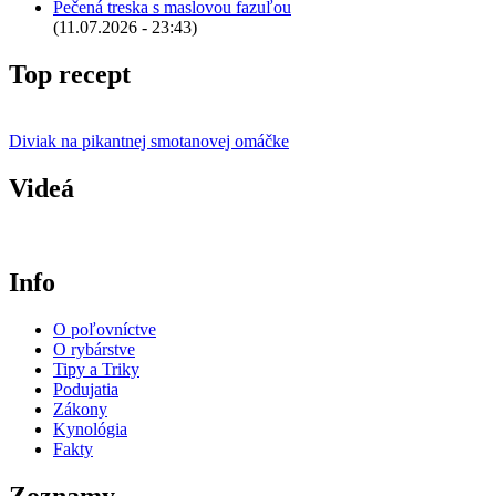
Pečená treska s maslovou fazuľou
(11.07.2026 - 23:43)
Top recept
Diviak na pikantnej smotanovej omáčke
Videá
Info
O poľovníctve
O rybárstve
Tipy a Triky
Podujatia
Zákony
Kynológia
Fakty
Zoznamy