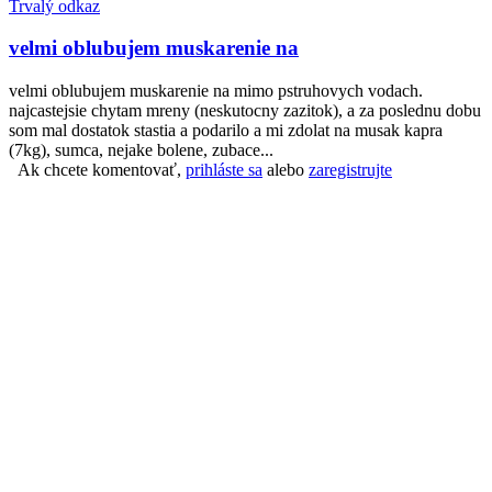
Trvalý odkaz
velmi oblubujem muskarenie na
velmi oblubujem muskarenie na mimo pstruhovych vodach.
najcastejsie chytam mreny (neskutocny zazitok), a za poslednu dobu
som mal dostatok stastia a podarilo a mi zdolat na musak kapra
(7kg), sumca, nejake bolene, zubace...
Ak chcete komentovať,
prihláste sa
alebo
zaregistrujte