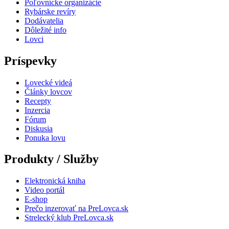
Poľovnícke organizácie
Rybárske revíry
Dodávatelia
Dôležité info
Lovci
Príspevky
Lovecké videá
Články lovcov
Recepty
Inzercia
Fórum
Diskusia
Ponuka lovu
Produkty / Služby
Elektronická kniha
Video portál
E-shop
Prečo inzerovať na PreLovca.sk
Strelecký klub PreLovca.sk