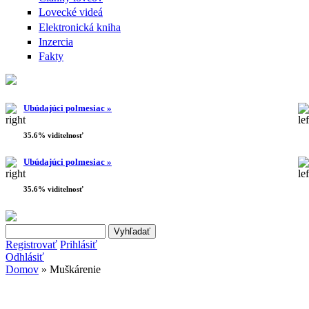
Lovecké videá
Elektronická kniha
Inzercia
Fakty
Ubúdajúci polmesiac »
35.6% viditelnosť
Ubúdajúci polmesiac »
35.6% viditelnosť
Search this site
Vyhľadávanie
Registrovať
Prihlásiť
Odhlásiť
Domov
» Muškárenie
Nachádzate sa tu