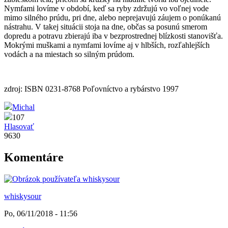
Nymfami lovíme v období, keď sa ryby zdržujú vo voľnej vode
mimo silného prúdu, pri dne, alebo neprejavujú záujem o ponúkanú
nástrahu. V takej situácii stoja na dne, občas sa posunú smerom
dopredu a potravu zbierajú iba v bezprostrednej blízkosti stanovišťa.
Mokrými muškami a nymfami lovíme aj v hlbších, rozľahlejších
vodách a na miestach so silným prúdom.
zdroj: ISBN 0231-8768 Poľovníctvo a rybárstvo 1997
Michal
107
Hlasovať
9630
Komentáre
whiskysour
Po, 06/11/2018 - 11:56