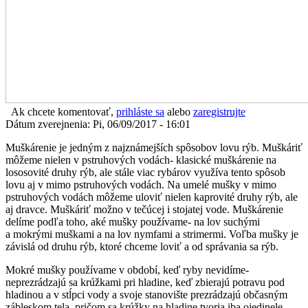
Ak chcete komentovať,
prihláste sa
alebo
zaregistrujte
Dátum zverejnenia: Pi, 06/09/2017 - 16:01
Muškárenie je jedným z najznámejších spôsobov lovu rýb. Muškáriť
môžeme nielen v pstruhových vodách- klasické muškárenie na
lososovité druhy rýb, ale stále viac rybárov využíva tento spôsob
lovu aj v mimo pstruhových vodách. Na umelé mušky v mimo
pstruhových vodách môžeme uloviť nielen kaprovité druhy rýb, ale
aj dravce. Muškáriť možno v tečúcej i stojatej vode. Muškárenie
delíme podľa toho, aké mušky používame- na lov suchými
a mokrými muškami a na lov nymfami a strimermi. Voľba mušky je
závislá od druhu rýb, ktoré chceme loviť a od správania sa rýb.
Mokré mušky používame v období, keď ryby nevidíme-
neprezrádzajú sa krúžkami pri hladine, keď zbierajú potravu pod
hladinou a v stĺpci vody a svoje stanovište prezrádzajú občasným
zábleskom tela, pričom sa krúžky na hladine tvoria iba ojedinele.