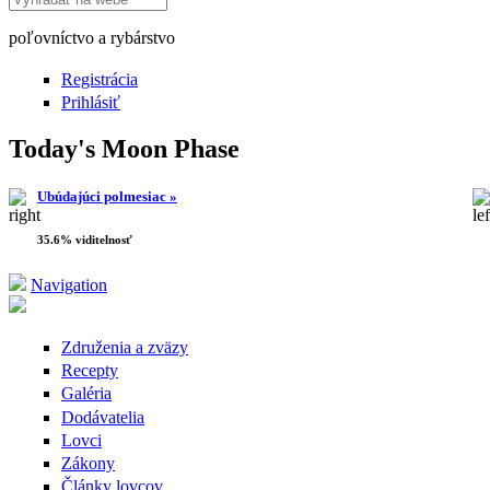
poľovníctvo a rybárstvo
Registrácia
Prihlásiť
Today's Moon Phase
Ubúdajúci polmesiac »
35.6% viditelnosť
Navigation
Združenia a zväzy
Recepty
Galéria
Dodávatelia
Lovci
Zákony
Články lovcov