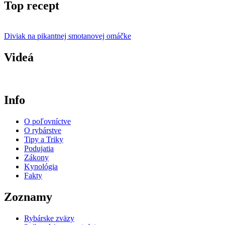
Top recept
Diviak na pikantnej smotanovej omáčke
Videá
Info
O poľovníctve
O rybárstve
Tipy a Triky
Podujatia
Zákony
Kynológia
Fakty
Zoznamy
Rybárske zväzy