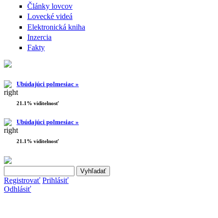
Články lovcov
Lovecké videá
Elektronická kniha
Inzercia
Fakty
Ubúdajúci polmesiac »
21.1% viditelnosť
Ubúdajúci polmesiac »
21.1% viditelnosť
Search this site
Vyhľadávanie
Registrovať
Prihlásiť
Odhlásiť