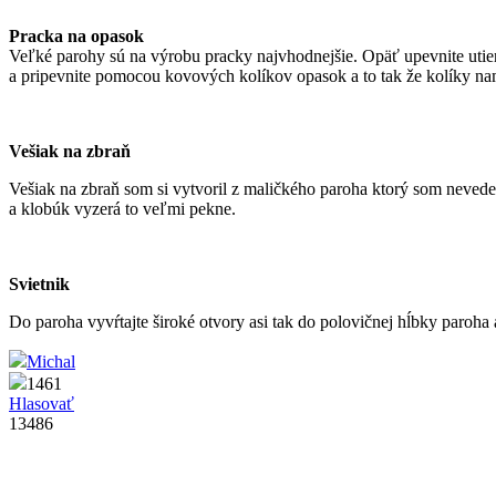
Pracka na opasok
Veľké parohy sú na výrobu pracky najvhodnejšie. Opäť upevnite utierk
a pripevnite pomocou kovových kolíkov opasok a to tak že kolíky na
Vešiak na zbraň
Vešiak na zbraň som si vytvoril z maličkého paroha ktorý som nevedel
a klobúk vyzerá to veľmi pekne.
Svietnik
Do paroha vyvŕtajte široké otvory asi tak do polovičnej hĺbky paroha
Michal
1461
Hlasovať
13486