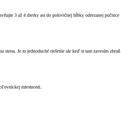
ŕtajte 3 až 4 dierky asi do polovičnej hĺbky odrezanej pučnice
a stenu. Je to jednoduché riešenie ale keď si tam zavesím zbraň
oľovníckej miestnosti.