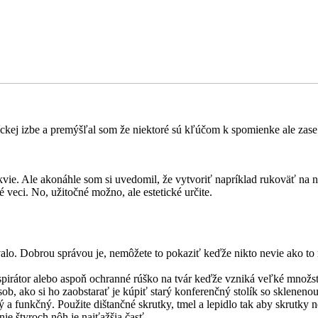
kej izbe a premýšľal som že niektoré sú kľúčom k spomienke ale zase 
kvie. Ale akonáhle som si uvedomil, že vytvoriť napríklad rukoväť na
 veci. No, užitočné možno, ale estetické určite.
valo. Dobrou správou je, nemôžete to pokaziť keďže nikto nevie ako to
respirátor alebo aspoň ochranné rúško na tvár keďže vzniká veľké množ
ob, ako si ho zaobstarať je kúpiť starý konferenčný stolík so skleneno
ný a funkčný. Použite dištančné skrutky, tmel a lepidlo tak aby skrutky
ie štyroch nôh je najťažšia časť.