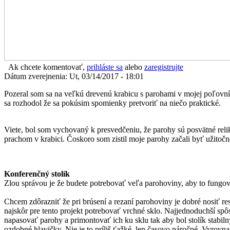
Ak chcete komentovať,
prihláste sa
alebo
zaregistrujte
Dátum zverejnenia: Ut, 03/14/2017 - 18:01
Pozeral som sa na veľkú drevenú krabicu s parohami v mojej poľovníc
sa rozhodol že sa pokúsim spomienky pretvoriť na niečo praktické.
Viete, bol som vychovaný k presvedčeniu, že parohy sú posvätné reli
prachom v krabici. Čoskoro som zistil moje parohy začali byť užitočné
Konferenčný stolík
Zlou správou je že budete potrebovať veľa parohoviny, aby to fungo
Chcem zdôrazniť že pri brúsení a rezaní parohoviny je dobré nosiť 
najskôr pre tento projekt potrebovať vrchné sklo. Najjednoduchší spôs
napasovať parohy a primontovať ich ku sklu tak aby bol stolík stabil
ozdobné hlavičky. Nie je to príliš ťažké, len časovo náročné. Vyrovnan