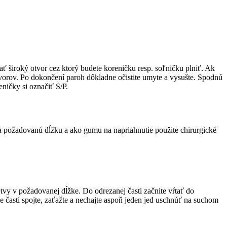
ať široký otvor cez ktorý budete koreničku resp. soľničku plniť. Ak
tvorov. Po dokončení paroh dôkladne očistite umyte a vysušte. Spodnú
ničky si označiť S/P.
na požadovanú dĺžku a ako gumu na napriahnutie použite chirurgické
tvy v požadovanej dĺžke. Do odrezanej časti začnite vŕtať do
časti spojte, zaťažte a nechajte aspoň jeden jed uschnúť na suchom