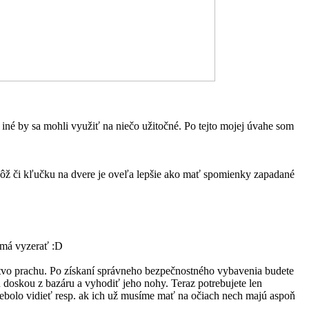
iné by sa mohli využiť na niečo užitočné. Po tejto mojej úvahe som
 nôž či kľučku na dvere je oveľa lepšie ako mať spomienky zapadané
 má vyzerať :D
stvo prachu. Po získaní správneho bezpečnostného vybavenia budete
u doskou z bazáru a vyhodiť jeho nohy. Teraz potrebujete len
 nebolo vidieť resp. ak ich už musíme mať na očiach nech majú aspoň