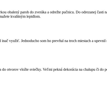
ou obalený paroh do zveráka a odrežte pučnicu. Do odrezanej časti nav
mažete kvalitným lepidlom.
 inač využiť. Jednoducho som ho prevŕtal na troch miestach a upevnil n
 a do otvorov vložte sviečky. Veľmi pekná dekorácia na chalupu či do p