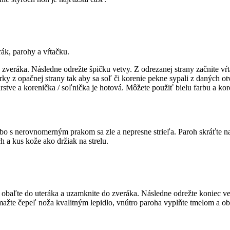
rák, parohy a vŕtačku.
zveráka. Následne odrežte špičku vetvy. Z odrezanej strany začnite vŕt
rky z opačnej strany tak aby sa soľ či korenie pekne sypali z daných o
stve a korenička / soľnička je hotová. Môžete použiť bielu farbu a kore
ebo s nerovnomerným prakom sa zle a nepresne strieľa. Paroh skráťte 
h a kus kože ako držiak na strelu.
 obaľte do uteráka a uzamknite do zveráka. Následne odrežte koniec ve
te čepeľ noža kvalitným lepidlo, vnútro paroha vyplňte tmelom a obe 