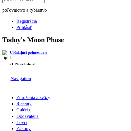
poľovníctvo a rybárstvo
Registrácia
Prihlásiť
Today's Moon Phase
Ubúdajúci polmesiac »
21.1% viditelnosť
Navigation
Združenia a zväzy
Recepty
Galéria
Dodávatelia
Lovci
Zákony