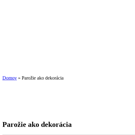
Domov
» Parožie ako dekorácia
Nachádzate sa tu
Parožie ako dekorácia