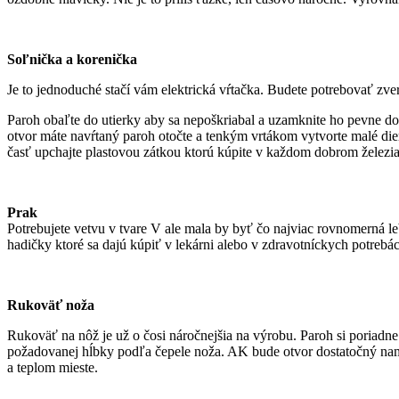
Soľnička a korenička
Je to jednoduché stačí vám elektrická vŕtačka. Budete potrebovať zve
Paroh obaľte do utierky aby sa nepoškriabal a uzamknite ho pevne do 
otvor máte navŕtaný paroh otočte a tenkým vrtákom vytvorte malé die
časť upchajte plastovou zátkou ktorú kúpite v každom dobrom železiar
Prak
Potrebujete vetvu v tvare V ale mala by byť čo najviac rovnomerná l
hadičky ktoré sa dajú kúpiť v lekárni alebo v zdravotníckych potrebác
Rukoväť noža
Rukoväť na nôž je už o čosi náročnejšia na výrobu. Paroh si poriadne
požadovanej hĺbky podľa čepele noža. AK bude otvor dostatočný namaž
a teplom mieste.