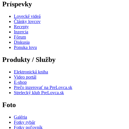
Príspevky
Lovecké videá
Články lovcov
Recepty
Inzercia
Fórum
Diskusia
Ponuka lovu
Produkty / Služby
Elektronická kniha
Video portál
E-shop
Prečo inzerovať na PreLovca.sk
Strelecký klub PreLovca.sk
Foto
Galéria
Fotky rybár
Fotky poľovník