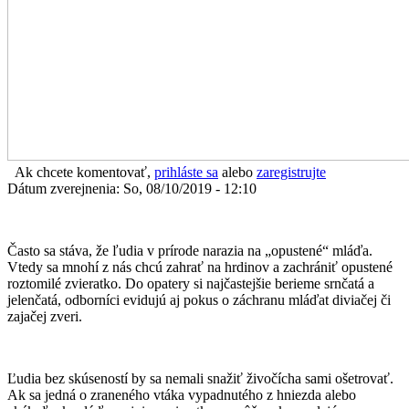
Ak chcete komentovať,
prihláste sa
alebo
zaregistrujte
Dátum zverejnenia: So, 08/10/2019 - 12:10
Často sa stáva, že ľudia v prírode narazia na „opustené“ mláďa.
Vtedy sa mnohí z nás chcú zahrať na hrdinov a zachrániť opustené
roztomilé zvieratko. Do opatery si najčastejšie berieme srnčatá a
jelenčatá, odborníci evidujú aj pokus o záchranu mláďat diviačej či
zajačej zveri.
Ľudia bez skúseností by sa nemali snažiť živočícha sami ošetrovať.
Ak sa jedná o zraneného vtáka vypadnutého z hniezda alebo