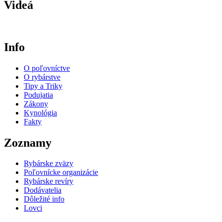
Videá
Info
O poľovníctve
O rybárstve
Tipy a Triky
Podujatia
Zákony
Kynológia
Fakty
Zoznamy
Rybárske zväzy
Poľovnícke organizácie
Rybárske revíry
Dodávatelia
Dôležité info
Lovci