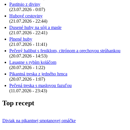
Pastitsio z diviny
(23.07.2026 - 0:07)
Hubové cestoviny
(21.07.2026 - 22:44)
Dusené huby na sóji a masle
(21.07.2026 - 22:41)
Plnené huby
(21.07.2026 - 11:41)
Pečený halibut s feniklom, citrónom a orechovou strúhankou
(20.07.2026 - 14:53)
Lasagne s rybím koláčom
(20.07.2026 - 1:22)
Pikantná treska z jedného hrnca
(20.07.2026 - 1:07)
Pečená treska s maslovou fazuľou
(11.07.2026 - 23:43)
Top recept
Diviak na pikantnej smotanovej omáčke