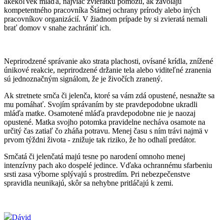
akékoľvek mláďa, najviac zvieratku pomôžu, ak zavolajú
kompetentného pracovníka Štátnej ochrany prírody alebo iných
pracovníkov organizácií. V žiadnom prípade by si zvieratá nemali
brať domov v snahe zachrániť ich.
Neprirodzené správanie ako strata plachosti, ovísané krídla, znížené
únikové reakcie, neprirodzené držanie tela alebo viditeľné zranenia
sú jednoznačným signálom, že je živočích zranený.
Ak stretnete srnča či jelenča, ktoré sa vám zdá opustené, nesnažte sa
mu pomáhať. Svojím správaním by ste pravdepodobne ukradli
mláďa matke. Osamotené mláďa pravdepodobne nie je naozaj
opustené. Matka svojho potomka pravidelne necháva osamote na
určitý čas zatiaľ čo zháňa potravu. Menej času s ním trávi najmä v
prvom týždni života - znižuje tak riziko, že ho odhalí predátor.
Srnčatá či jelenčatá majú tesne po narodení omnoho menej
intenzívny pach ako dospelé jedince. Vďaka ochrannému sfarbeniu
srsti zasa výborne splývajú s prostredím. Pri nebezpečenstve
spravidla neunikajú, skôr sa nehybne pritláčajú k zemi.
Dávid