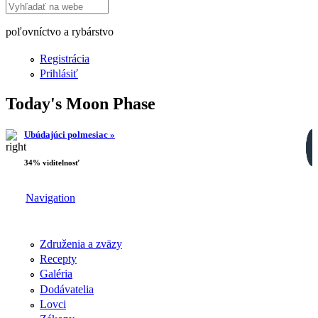
Search this site
poľovníctvo a rybárstvo
Registrácia
Prihlásiť
Today's Moon Phase
Ubúdajúci polmesiac »
34% viditelnosť
Navigation
Združenia a zväzy
Recepty
Galéria
Dodávatelia
Lovci