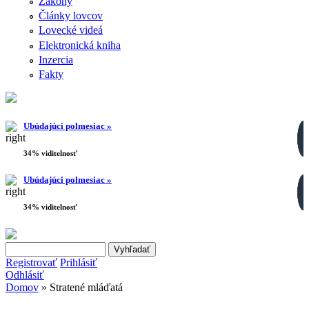
Zákony
Články lovcov
Lovecké videá
Elektronická kniha
Inzercia
Fakty
Ubúdajúci polmesiac »
34% viditelnosť
Ubúdajúci polmesiac »
34% viditelnosť
Search this site
Vyhľadávanie
Registrovať
Prihlásiť
Odhlásiť
Domov
» Stratené mláďatá
Nachádzate sa tu