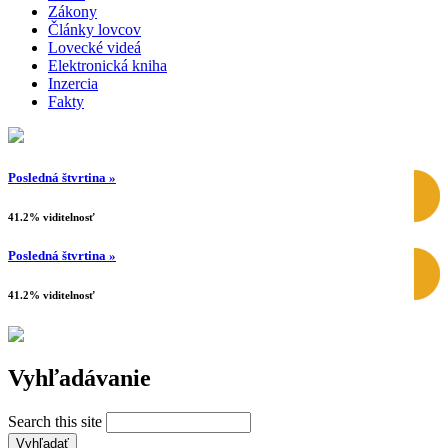
Zákony
Články lovcov
Lovecké videá
Elektronická kniha
Inzercia
Fakty
Posledná štvrtina »
41.2% viditelnosť
Posledná štvrtina »
41.2% viditelnosť
Vyhľadávanie
Search this site