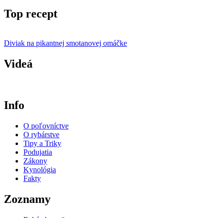
Top recept
Diviak na pikantnej smotanovej omáčke
Videá
Info
O poľovníctve
O rybárstve
Tipy a Triky
Podujatia
Zákony
Kynológia
Fakty
Zoznamy