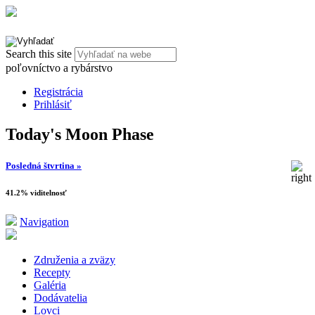
Search this site
poľovníctvo a rybárstvo
Registrácia
Prihlásiť
Today's Moon Phase
Posledná štvrtina »
41.2% viditelnosť
Navigation
Združenia a zväzy
Recepty
Galéria
Dodávatelia
Lovci