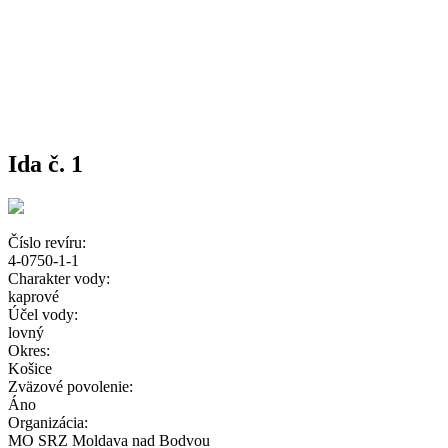
Ida č. 1
Číslo revíru:
4-0750-1-1
Charakter vody:
kaprové
Účel vody:
lovný
Okres:
Košice
Zväzové povolenie:
Áno
Organizácia:
MO SRZ Moldava nad Bodvou