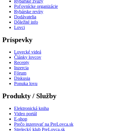
Rybárske zväzy
Poľovnícke organizácie
Rybárske revíry
Dodávatelia
Dôležité info
Lovci
Príspevky
Lovecké videá
Články lovcov
Recepty
Inzercia
Fórum
Diskusia
Ponuka lovu
Produkty / Služby
Elektronická kniha
Video portál
E-shop
Prečo inzerovať na PreLovca.sk
Strelecký klub PreLovca.sk