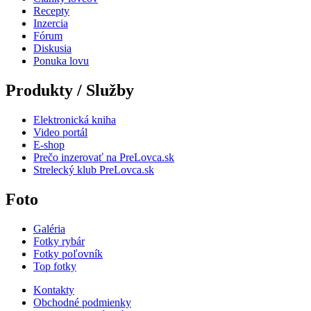
Recepty
Inzercia
Fórum
Diskusia
Ponuka lovu
Produkty / Služby
Elektronická kniha
Video portál
E-shop
Prečo inzerovať na PreLovca.sk
Strelecký klub PreLovca.sk
Foto
Galéria
Fotky rybár
Fotky poľovník
Top fotky
Kontakty
Obchodné podmienky