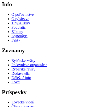
Info
O poľovníctve
O rybárstve
Tipy a Triky
Podujatia
Zákony
Kynológia
Fakty
Zoznamy
Rybárske zväzy
Poľovnícke organizácie
Rybárske revíry
Dodávatelia
Dôležité info
Lovci
Príspevky
Lovecké videá
Články lovcov