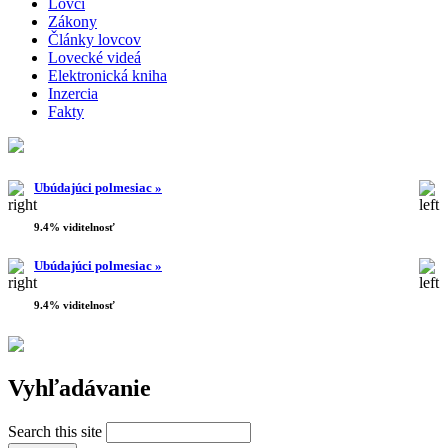
Lovci
Zákony
Články lovcov
Lovecké videá
Elektronická kniha
Inzercia
Fakty
Ubúdajúci polmesiac »
9.4% viditelnosť
Ubúdajúci polmesiac »
9.4% viditelnosť
Vyhľadávanie
Search this site