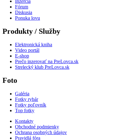
Inzercia
Fórum
Diskusia
Ponuka lovu
Produkty / Služby
Elektronická kniha
Video portál
E-shop
Prečo inzerovať na PreLovca.sk
Strelecký klub PreLovca.sk
Foto
Galéria
Fotky rybár
Fotky poľovník
Top fotky
Kontakty
Obchodné podmienky
Ochrana osobných údajov
Pravidlá fóra