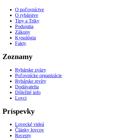
O poľovníctve
O rybárstve
Tipy a Triky
Podujatia
Zákony
Kynológia
Fakty
Zoznamy
Rybárske zväzy
Poľovnícke organizácie
Rybárske revíry
Dodávatelia
Dôležité info
Lovci
Príspevky
Lovecké videá
Články lovcov
Recepty