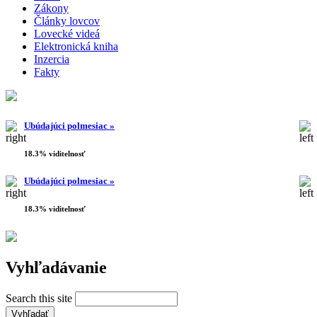
Zákony
Články lovcov
Lovecké videá
Elektronická kniha
Inzercia
Fakty
Ubúdajúci polmesiac »
18.3% viditelnosť
Ubúdajúci polmesiac »
18.3% viditelnosť
Vyhľadávanie
Search this site