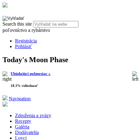
Search this site
poľovníctvo a rybárstvo
Registrácia
Prihlásiť
Today's Moon Phase
Ubúdajúci polmesiac »
18.3% viditelnosť
Navigation
Združenia a zväzy
Recepty
Galéria
Dodávatelia
Lovci