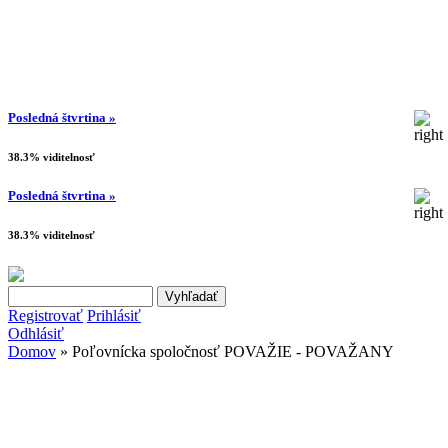
Posledná štvrtina »
38.3% viditelnosť
Posledná štvrtina »
38.3% viditelnosť
Search this site
Vyhľadávanie
Registrovať
Prihlásiť
Odhlásiť
Domov
» Poľovnícka spoločnosť POVAŽIE - POVAŽANY
Nachádzate sa tu