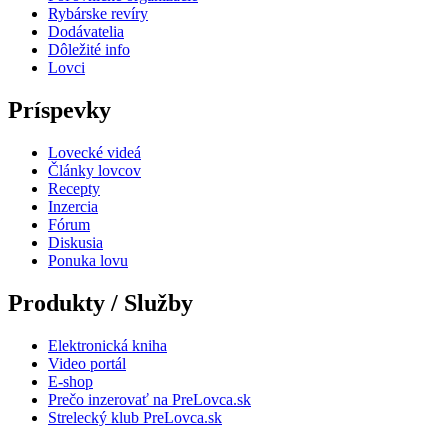
Rybárske revíry
Dodávatelia
Dôležité info
Lovci
Príspevky
Lovecké videá
Články lovcov
Recepty
Inzercia
Fórum
Diskusia
Ponuka lovu
Produkty / Služby
Elektronická kniha
Video portál
E-shop
Prečo inzerovať na PreLovca.sk
Strelecký klub PreLovca.sk