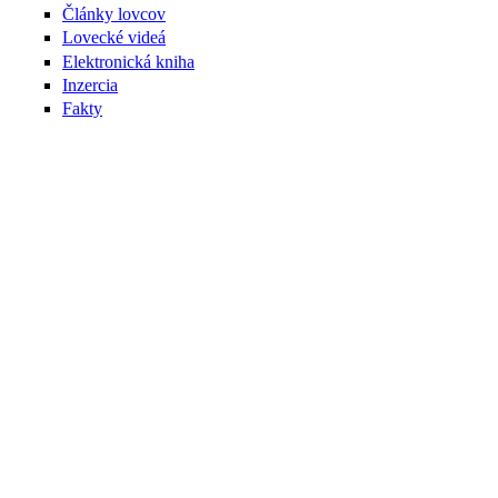
Články lovcov
Lovecké videá
Elektronická kniha
Inzercia
Fakty