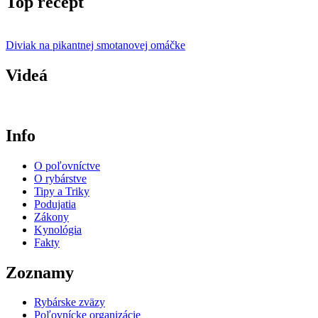
Top recept
Diviak na pikantnej smotanovej omáčke
Videá
Info
O poľovníctve
O rybárstve
Tipy a Triky
Podujatia
Zákony
Kynológia
Fakty
Zoznamy
Rybárske zväzy
Poľovnícke organizácie