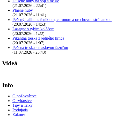
Dusené huby na sóji a masle
(21.07.2026 - 22:41)
Plnené huby
(21.07.2026 - 11:41)
Pečený halibut s feniklom, citrónom a orechovou strúhankou
(20.07.2026 - 14:53)
Lasagne s rybím koláčom
(20.07.2026 - 1:22)
Pikantná treska z jedného hrnca
(20.07.2026 - 1:07)
Pečená treska s maslovou fazuľou
(11.07.2026 - 23:43)
Videá
Info
O poľovníctve
O rybárstve
Tipy a Triky
Podujatia
Zákony