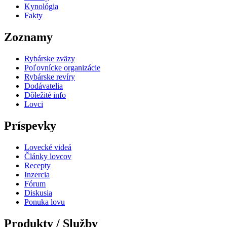
Kynológia
Fakty
Zoznamy
Rybárske zväzy
Poľovnícke organizácie
Rybárske revíry
Dodávatelia
Dôležité info
Lovci
Príspevky
Lovecké videá
Články lovcov
Recepty
Inzercia
Fórum
Diskusia
Ponuka lovu
Produkty / Služby