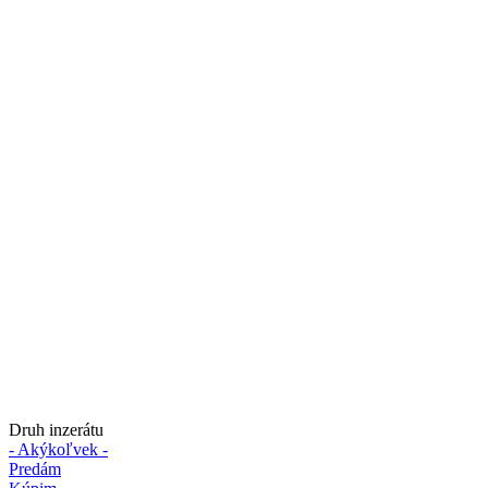
Druh inzerátu
- Akýkoľvek -
Predám