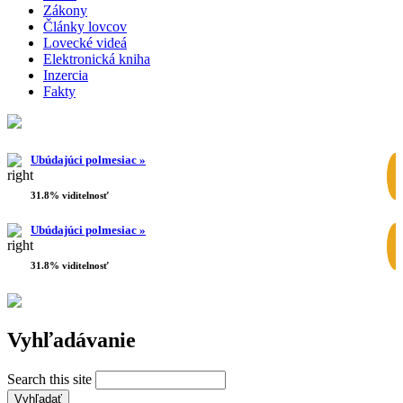
Zákony
Články lovcov
Lovecké videá
Elektronická kniha
Inzercia
Fakty
Ubúdajúci polmesiac »
31.8% viditelnosť
Ubúdajúci polmesiac »
31.8% viditelnosť
Vyhľadávanie
Search this site