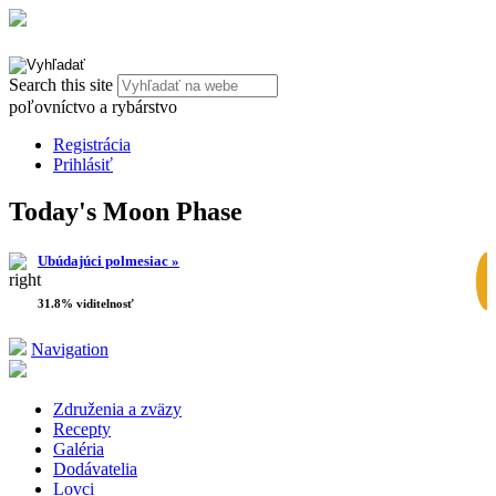
Search this site
poľovníctvo a rybárstvo
Registrácia
Prihlásiť
Today's Moon Phase
Ubúdajúci polmesiac »
31.8% viditelnosť
Navigation
Združenia a zväzy
Recepty
Galéria
Dodávatelia
Lovci