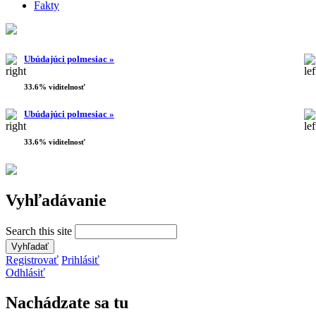
Fakty
Ubúdajúci polmesiac »
33.6% viditelnosť
Ubúdajúci polmesiac »
33.6% viditelnosť
Vyhľadávanie
Search this site
Registrovať
Prihlásiť
Odhlásiť
Nachádzate sa tu