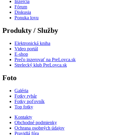
Inzercia
Fórum
Diskusia
Ponuka lovu
Produkty / Služby
Elektronická kniha
Video portál
E-shop
Prečo inzerovať na PreLovca.sk
Strelecký klub PreLovca.sk
Foto
Galéria
Fotky rybár
Fotky poľovník
Top fotky
Kontakty
Obchodné podmienky
Ochrana osobných údajov
Pravidlá fóra