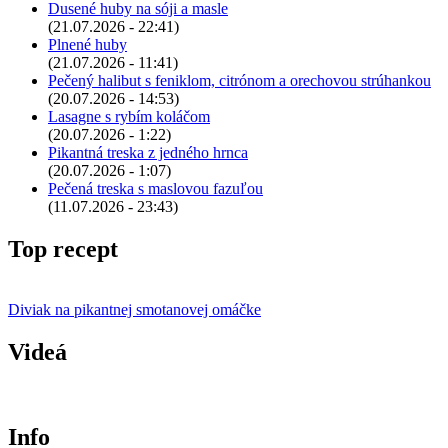
Dusené huby na sóji a masle
(21.07.2026 - 22:41)
Plnené huby
(21.07.2026 - 11:41)
Pečený halibut s feniklom, citrónom a orechovou strúhankou
(20.07.2026 - 14:53)
Lasagne s rybím koláčom
(20.07.2026 - 1:22)
Pikantná treska z jedného hrnca
(20.07.2026 - 1:07)
Pečená treska s maslovou fazuľou
(11.07.2026 - 23:43)
Top recept
Diviak na pikantnej smotanovej omáčke
Videá
Info