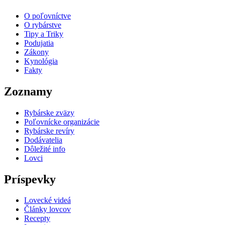
O poľovníctve
O rybárstve
Tipy a Triky
Podujatia
Zákony
Kynológia
Fakty
Zoznamy
Rybárske zväzy
Poľovnícke organizácie
Rybárske revíry
Dodávatelia
Dôležité info
Lovci
Príspevky
Lovecké videá
Články lovcov
Recepty