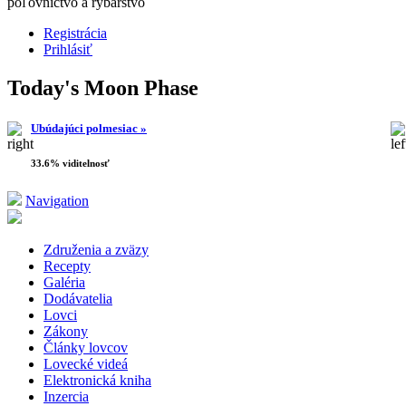
poľovníctvo a rybárstvo
Registrácia
Prihlásiť
Today's Moon Phase
Ubúdajúci polmesiac »
33.6% viditelnosť
Navigation
Združenia a zväzy
Recepty
Galéria
Dodávatelia
Lovci
Zákony
Články lovcov
Lovecké videá
Elektronická kniha
Inzercia