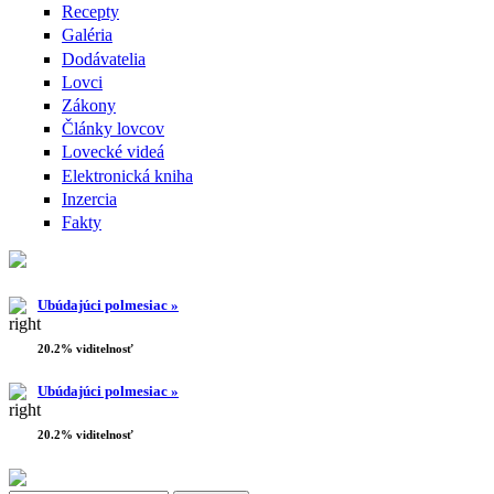
Recepty
Galéria
Dodávatelia
Lovci
Zákony
Články lovcov
Lovecké videá
Elektronická kniha
Inzercia
Fakty
Ubúdajúci polmesiac »
20.2% viditelnosť
Ubúdajúci polmesiac »
20.2% viditelnosť