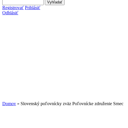
Search this site
Vyhľadávanie
Registrovať
Prihlásiť
Odhlásiť
Domov
» Slovenský poľovnícky zväz Poľovnícke združenie Srnec
Nachádzate sa tu