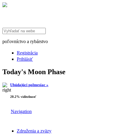
Search this site
poľovníctvo a rybárstvo
Registrácia
Prihlásiť
Today's Moon Phase
Ubúdajúci polmesiac »
20.2% viditelnosť
Navigation
Združenia a zväzy