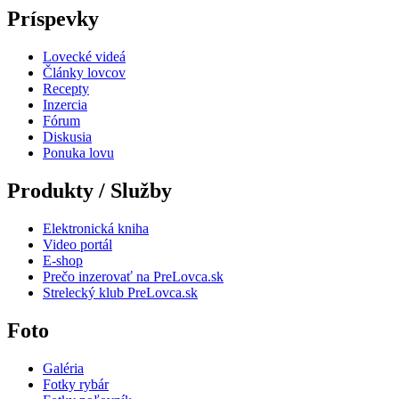
Príspevky
Lovecké videá
Články lovcov
Recepty
Inzercia
Fórum
Diskusia
Ponuka lovu
Produkty / Služby
Elektronická kniha
Video portál
E-shop
Prečo inzerovať na PreLovca.sk
Strelecký klub PreLovca.sk
Foto
Galéria
Fotky rybár