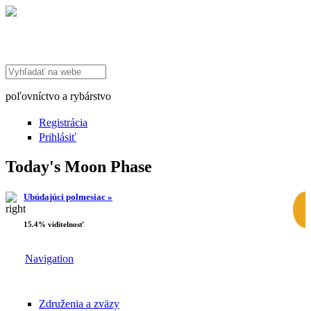
Search this site
poľovníctvo a rybárstvo
Registrácia
Prihlásiť
Today's Moon Phase
Ubúdajúci polmesiac »
15.4% viditelnosť
Navigation
Združenia a zväzy