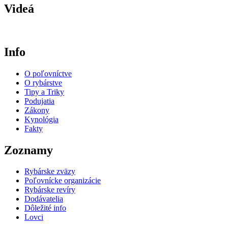
Videá
Info
O poľovníctve
O rybárstve
Tipy a Triky
Podujatia
Zákony
Kynológia
Fakty
Zoznamy
Rybárske zväzy
Poľovnícke organizácie
Rybárske revíry
Dodávatelia
Dôležité info
Lovci