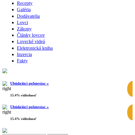
Recepty
Galéria
Dodávatelia
Lovci
Zákony
Články lovcov
Lovecké videá
Elektronická kniha
Inzercia
Fakty
Ubúdajúci polmesiac »
15.4% viditelnosť
Ubúdajúci polmesiac »
15.4% viditelnosť