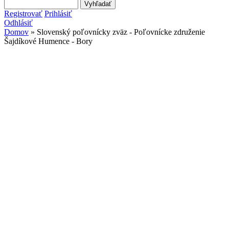
Search this site
Vyhľadávanie
Registrovať
Prihlásiť
Odhlásiť
Domov
» Slovenský poľovnícky zväz - Poľovnícke združenie
Šajdíkové Humence - Bory
Nachádzate sa tu