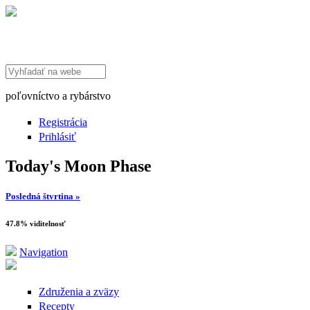
Search this site
poľovníctvo a rybárstvo
Registrácia
Prihlásiť
Today's Moon Phase
Posledná štvrtina »
47.8% viditelnosť
Navigation
Združenia a zväzy
Recepty