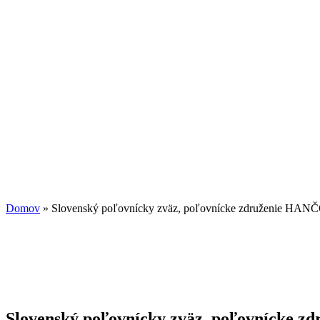
Domov
» Slovenský poľovnícky zväz, poľovnícke združenie HAN
Nachádzate sa tu
Slovenský poľovnícky zväz, poľovnícke 