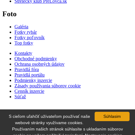
Strelecký klub PreLovca.sk
Foto
Galéria
Fotky rybár
Fotky poľovník
Top fotky
Kontakty
Obchodné podmienky
Ochrana osobných údajov
Pravidlá fóra
Pravidlá portálu
Podmienky inzercie
Zásady používania súborov cookie
Cenník inzercie
Súťaž
S cieľom uľahčiť užívateľom používať naše
Súhlasim
webové stránky využívame cookies.
Používaním našich stránok súhlasíte s ukladaním súborov