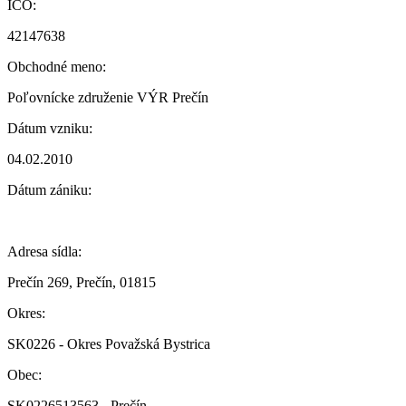
IČO:
42147638
Obchodné meno:
Poľovnícke združenie VÝR Prečín
Dátum vzniku:
04.02.2010
Dátum zániku:
Adresa sídla:
Prečín 269, Prečín, 01815
Okres:
SK0226 - Okres Považská Bystrica
Obec:
SK0226513563 - Prečín