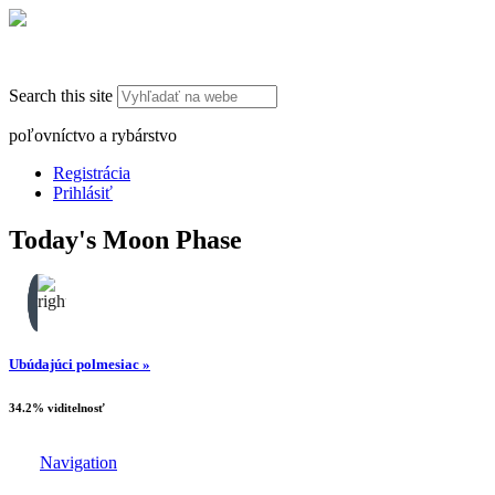
Search this site
poľovníctvo a rybárstvo
Registrácia
Prihlásiť
Today's Moon Phase
Ubúdajúci polmesiac »
34.2% viditelnosť
Navigation