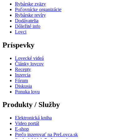
Rybárske zväzy
Poľovnícke organizácie
Rybárske revíry
Dodávatelia
Dôležité info
Lovci
Príspevky
Lovecké videá
Články lovcov
Recepty
Inzercia
Fórum
Diskusia
Ponuka lovu
Produkty / Služby
Elektronická kniha
Video portál
E-shop
Prečo inzerovať na PreLovca.sk