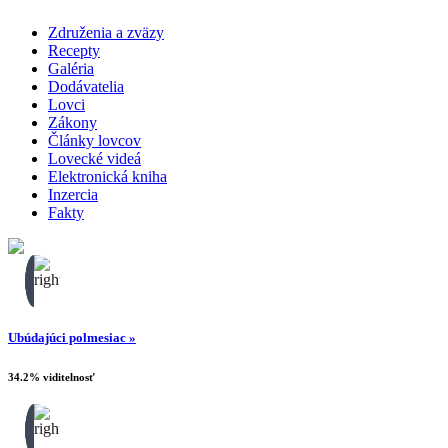
Združenia a zväzy
Recepty
Galéria
Dodávatelia
Lovci
Zákony
Články lovcov
Lovecké videá
Elektronická kniha
Inzercia
Fakty
Ubúdajúci polmesiac »
34.2% viditelnosť