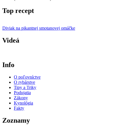
Top recept
Diviak na pikantnej smotanovej omáčke
Videá
Info
O poľovníctve
O rybárstve
Tipy a Triky
Podujatia
Zákony
Kynológia
Fakty
Zoznamy