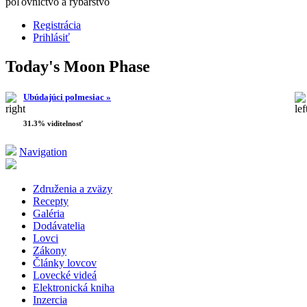
poľovníctvo a rybárstvo
Registrácia
Prihlásiť
Today's Moon Phase
Ubúdajúci polmesiac »
31.3% viditelnosť
Navigation
Združenia a zväzy
Recepty
Galéria
Dodávatelia
Lovci
Zákony
Články lovcov
Lovecké videá
Elektronická kniha
Inzercia