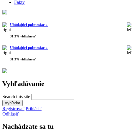
Fakty
Ubúdajúci polmesiac »
31.3% viditelnosť
Ubúdajúci polmesiac »
31.3% viditelnosť
Vyhľadávanie
Search this site
Registrovať
Prihlásiť
Odhlásiť
Nachádzate sa tu