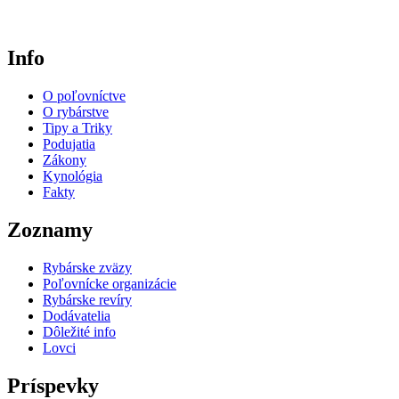
Info
O poľovníctve
O rybárstve
Tipy a Triky
Podujatia
Zákony
Kynológia
Fakty
Zoznamy
Rybárske zväzy
Poľovnícke organizácie
Rybárske revíry
Dodávatelia
Dôležité info
Lovci
Príspevky