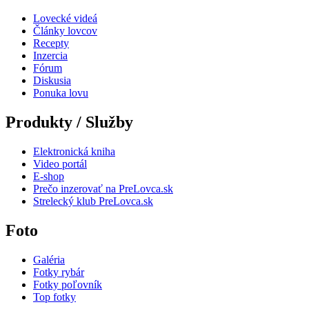
Lovecké videá
Články lovcov
Recepty
Inzercia
Fórum
Diskusia
Ponuka lovu
Produkty / Služby
Elektronická kniha
Video portál
E-shop
Prečo inzerovať na PreLovca.sk
Strelecký klub PreLovca.sk
Foto
Galéria
Fotky rybár
Fotky poľovník
Top fotky