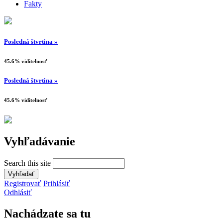
Fakty
Posledná štvrtina »
45.6% viditelnosť
Posledná štvrtina »
45.6% viditelnosť
Vyhľadávanie
Search this site
Registrovať
Prihlásiť
Odhlásiť
Nachádzate sa tu