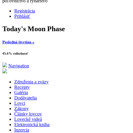
poľovníctvo a rybárstvo
Registrácia
Prihlásiť
Today's Moon Phase
Posledná štvrtina »
45.6% viditelnosť
Navigation
Združenia a zväzy
Recepty
Galéria
Dodávatelia
Lovci
Zákony
Články lovcov
Lovecké videá
Elektronická kniha
Inzercia