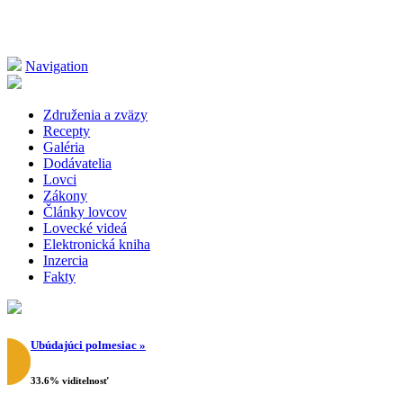
Navigation
Združenia a zväzy
Recepty
Galéria
Dodávatelia
Lovci
Zákony
Články lovcov
Lovecké videá
Elektronická kniha
Inzercia
Fakty
Ubúdajúci polmesiac »
33.6% viditelnosť