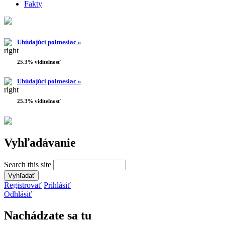
Fakty
Ubúdajúci polmesiac »
25.3% viditelnosť
Ubúdajúci polmesiac »
25.3% viditelnosť
Vyhľadávanie
Search this site
Registrovať
Prihlásiť
Odhlásiť
Nachádzate sa tu