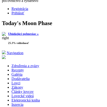
poľovníctvo a rybárstvo
Registrácia
Prihlásiť
Today's Moon Phase
Ubúdajúci polmesiac »
25.3% viditelnosť
Navigation
Združenia a zväzy
Recepty
Galéria
Dodávatelia
Lovci
Zákony
Články lovcov
Lovecké videá
Elektronická kniha
Inzercia