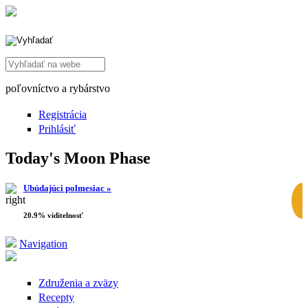
Search this site
poľovníctvo a rybárstvo
Registrácia
Prihlásiť
Today's Moon Phase
Ubúdajúci polmesiac »
20.9% viditelnosť
Navigation
Združenia a zväzy
Recepty