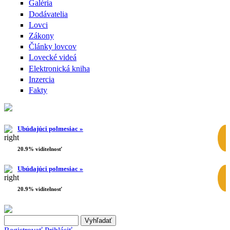
Galéria
Dodávatelia
Lovci
Zákony
Články lovcov
Lovecké videá
Elektronická kniha
Inzercia
Fakty
Ubúdajúci polmesiac »
20.9% viditelnosť
Ubúdajúci polmesiac »
20.9% viditelnosť
Search this site