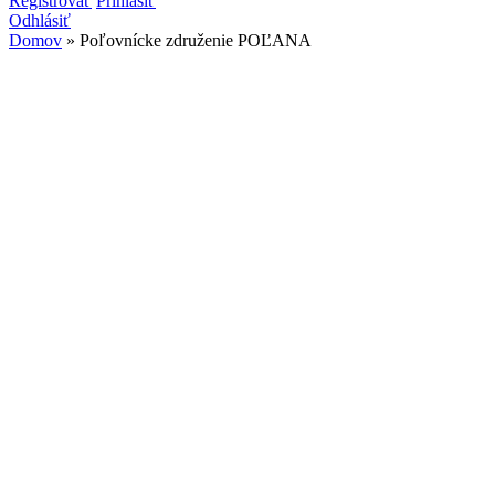
Vyhľadávanie
Registrovať
Prihlásiť
Odhlásiť
Domov
» Poľovnícke združenie POĽANA
Nachádzate sa tu