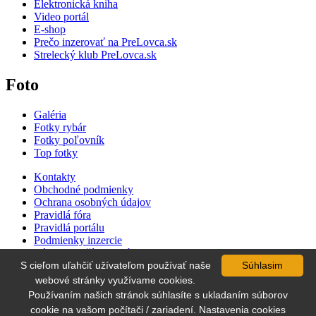
Elektronická kniha
Video portál
E-shop
Prečo inzerovať na PreLovca.sk
Strelecký klub PreLovca.sk
Foto
Galéria
Fotky rybár
Fotky poľovník
Top fotky
Kontakty
Obchodné podmienky
Ochrana osobných údajov
Pravidlá fóra
Pravidlá portálu
Podmienky inzercie
Zásady používania súborov cookie
Cenník inzercie
S cieľom uľahčiť užívateľom používať naše
Súhlasim
Súťaž
webové stránky využívame cookies.
Používaním našich stránok súhlasíte s ukladaním súborov
cookie na vašom počítači / zariadení. Nastavenia cookies