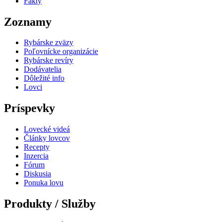
Fakty
Zoznamy
Rybárske zväzy
Poľovnícke organizácie
Rybárske revíry
Dodávatelia
Dôležité info
Lovci
Príspevky
Lovecké videá
Články lovcov
Recepty
Inzercia
Fórum
Diskusia
Ponuka lovu
Produkty / Služby