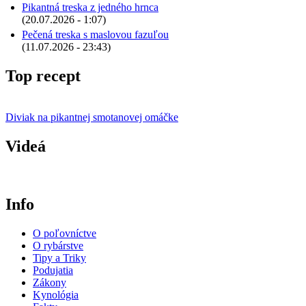
Pikantná treska z jedného hrnca
(20.07.2026 - 1:07)
Pečená treska s maslovou fazuľou
(11.07.2026 - 23:43)
Top recept
Diviak na pikantnej smotanovej omáčke
Videá
Info
O poľovníctve
O rybárstve
Tipy a Triky
Podujatia
Zákony
Kynológia