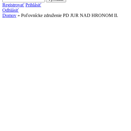
Vyhľadávanie
Registrovať
Prihlásiť
Odhlásiť
Domov
» Poľovnícke združenie PD JUR NAD HRONOM II.
Nachádzate sa tu