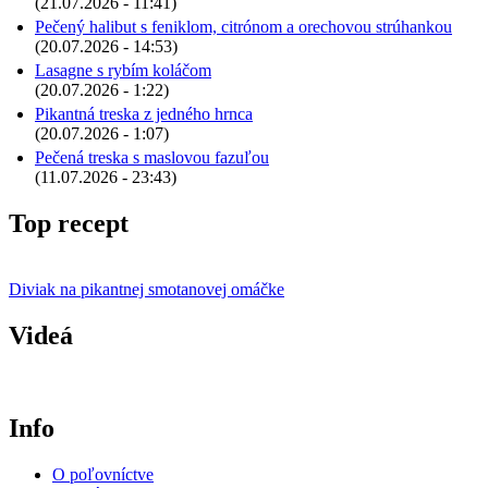
(21.07.2026 - 11:41)
Pečený halibut s feniklom, citrónom a orechovou strúhankou
(20.07.2026 - 14:53)
Lasagne s rybím koláčom
(20.07.2026 - 1:22)
Pikantná treska z jedného hrnca
(20.07.2026 - 1:07)
Pečená treska s maslovou fazuľou
(11.07.2026 - 23:43)
Top recept
Diviak na pikantnej smotanovej omáčke
Videá
Info
O poľovníctve