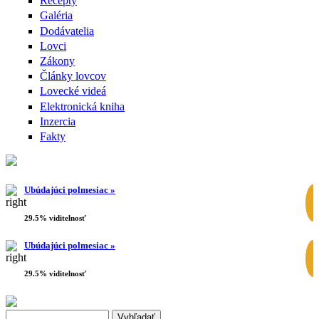
Recepty
Galéria
Dodávatelia
Lovci
Zákony
Články lovcov
Lovecké videá
Elektronická kniha
Inzercia
Fakty
Ubúdajúci polmesiac »
29.5% viditelnosť
Ubúdajúci polmesiac »
29.5% viditelnosť
Search this site