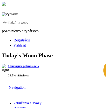
Search this site
poľovníctvo a rybárstvo
Registrácia
Prihlásiť
Today's Moon Phase
Ubúdajúci polmesiac »
29.5% viditelnosť
Navigation
Združenia a zväzy