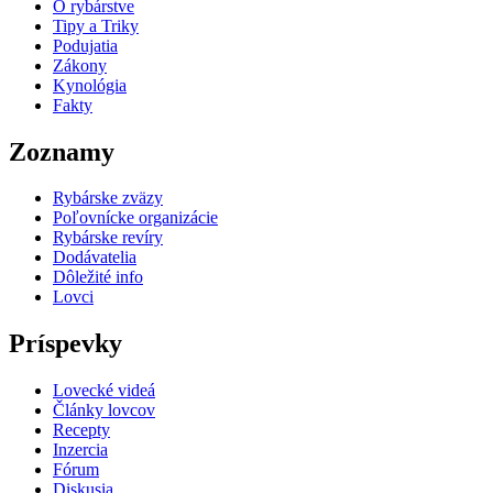
O rybárstve
Tipy a Triky
Podujatia
Zákony
Kynológia
Fakty
Zoznamy
Rybárske zväzy
Poľovnícke organizácie
Rybárske revíry
Dodávatelia
Dôležité info
Lovci
Príspevky
Lovecké videá
Články lovcov
Recepty
Inzercia
Fórum
Diskusia