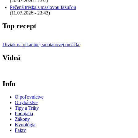
(20.07.2026 - 1:07)
Pečená treska s maslovou fazuľou
(11.07.2026 - 23:43)
Top recept
Diviak na pikantnej smotanovej omáčke
Videá
Info
O poľovníctve
O rybárstve
Tipy a Triky
Podujatia
Zákony
Kynológia
Fakty