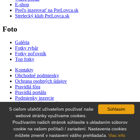
E-shop
Prečo inzerovať na PreLovca.sk
Strelecký klub PreLovca.sk
Foto
Galéria
Fotky rybár
Fotky poľovník
Top fotky
Kontakty
Obchodné podmienky
Ochrana osobných údajov
Pravidlá fóra
Pravidlá portálu
Podmienky inzercie
Zásady používania súborov cookie
Cenník inzercie
S cieľom uľahčiť užívateľom používať naše
Súhlasim
Súťaž
webové stránky využívame cookies.
Používaním našich stránok súhlasíte s ukladaním súborov
cookie na vašom počítači / zariadení. Nastavenia cookies
môžete zmeniť v nastavení vášho prehliadača.
Viac info
All rights reserved
PreLovca.sk