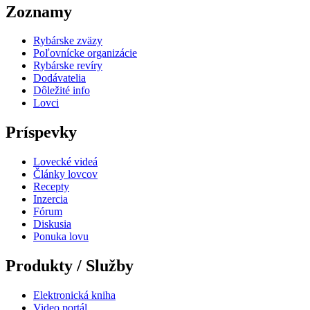
Zoznamy
Rybárske zväzy
Poľovnícke organizácie
Rybárske revíry
Dodávatelia
Dôležité info
Lovci
Príspevky
Lovecké videá
Články lovcov
Recepty
Inzercia
Fórum
Diskusia
Ponuka lovu
Produkty / Služby
Elektronická kniha
Video portál