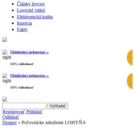
Články lovcov
Lovecké videá
Elektronická kniha
Inzercia
Fakty
Ubúdajúci polmesiac »
14% viditelnosť
Ubúdajúci polmesiac »
14% viditelnosť
Search this site
Vyhľadávanie
Registrovať
Prihlásiť
Odhlásiť
Domov
» Poľovnícke združenie LOHYŇA
Nachádzate sa tu