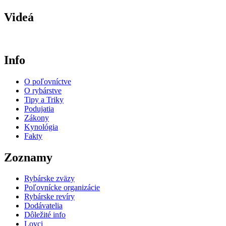
Videá
Info
O poľovníctve
O rybárstve
Tipy a Triky
Podujatia
Zákony
Kynológia
Fakty
Zoznamy
Rybárske zväzy
Poľovnícke organizácie
Rybárske revíry
Dodávatelia
Dôležité info
Lovci