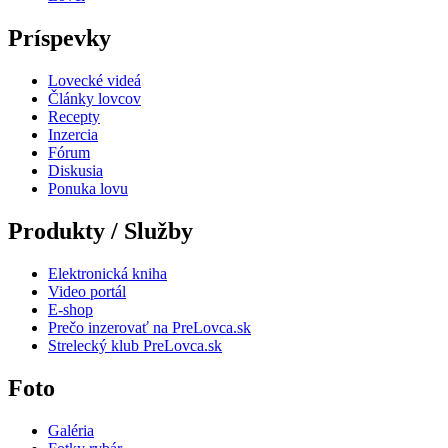
Príspevky
Lovecké videá
Články lovcov
Recepty
Inzercia
Fórum
Diskusia
Ponuka lovu
Produkty / Služby
Elektronická kniha
Video portál
E-shop
Prečo inzerovať na PreLovca.sk
Strelecký klub PreLovca.sk
Foto
Galéria