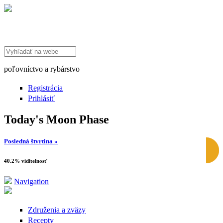
Search this site
poľovníctvo a rybárstvo
Registrácia
Prihlásiť
Today's Moon Phase
Posledná štvrtina »
40.2% viditelnosť
Navigation
Združenia a zväzy
Recepty