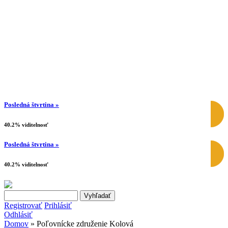
Posledná štvrtina »
40.2% viditelnosť
Posledná štvrtina »
40.2% viditelnosť
Search this site
Vyhľadávanie
Registrovať
Prihlásiť
Odhlásiť
Domov
» Poľovnícke združenie Kolová