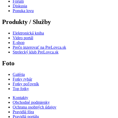
Fórum
Diskusia
Ponuka lovu
Produkty / Služby
Elektronická kniha
Video portál
E-shop
Prečo inzerovať na PreLovca.sk
Strelecký klub PreLovca.sk
Foto
Galéria
Fotky rybár
Fotky poľovník
Top fotky
Kontakty
Obchodné podmienky
Ochrana osobných údajov
Pravidlá fóra
Pravidlá portálu