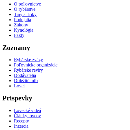
O poľovníctve
O rybárstve
Tipy a Triky
Podujatia
Zákony
Kynológia
Fakty
Zoznamy
Rybárske zväzy
Poľovnícke organizácie
Rybárske revíry
Dodávatelia
Dôležité info
Lovci
Príspevky
Lovecké videá
Články lovcov
Recepty
Inzercia