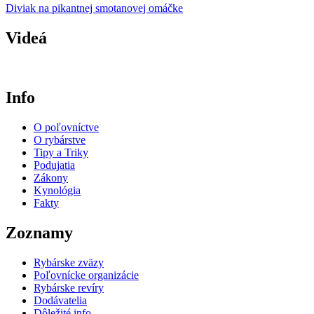
Diviak na pikantnej smotanovej omáčke
Videá
Info
O poľovníctve
O rybárstve
Tipy a Triky
Podujatia
Zákony
Kynológia
Fakty
Zoznamy
Rybárske zväzy
Poľovnícke organizácie
Rybárske revíry
Dodávatelia
Dôležité info