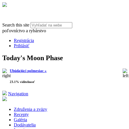
Search this site
poľovníctvo a rybárstvo
Registrácia
Prihlásiť
Today's Moon Phase
Ubúdajúci polmesiac »
23.1% viditelnosť
Navigation
Združenia a zväzy
Recepty
Galéria
Dodávatelia