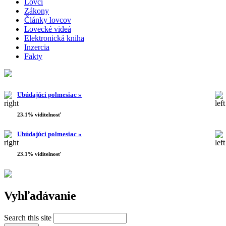
Lovci
Zákony
Články lovcov
Lovecké videá
Elektronická kniha
Inzercia
Fakty
Ubúdajúci polmesiac »
23.1% viditelnosť
Ubúdajúci polmesiac »
23.1% viditelnosť
Vyhľadávanie
Search this site