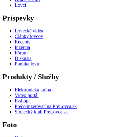
Lovci
Príspevky
Lovecké videá
Články lovcov
Recepty
Inzercia
Fórum
Diskusia
Ponuka lovu
Produkty / Služby
Elektronická kniha
Video portál
E-shop
Prečo inzerovať na PreLovca.sk
Strelecký klub PreLovca.sk
Foto