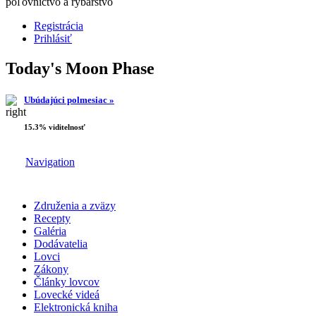
poľovníctvo a rybárstvo
Registrácia
Prihlásiť
Today's Moon Phase
Ubúdajúci polmesiac »
15.3% viditelnosť
Navigation
Združenia a zväzy
Recepty
Galéria
Dodávatelia
Lovci
Zákony
Články lovcov
Lovecké videá
Elektronická kniha