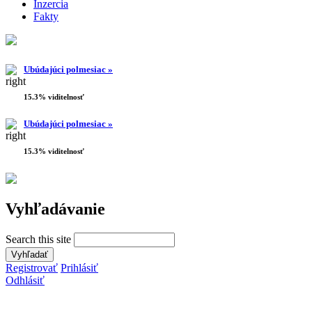
Inzercia
Fakty
Ubúdajúci polmesiac »
15.3% viditelnosť
Ubúdajúci polmesiac »
15.3% viditelnosť
Vyhľadávanie
Search this site
Registrovať
Prihlásiť
Odhlásiť