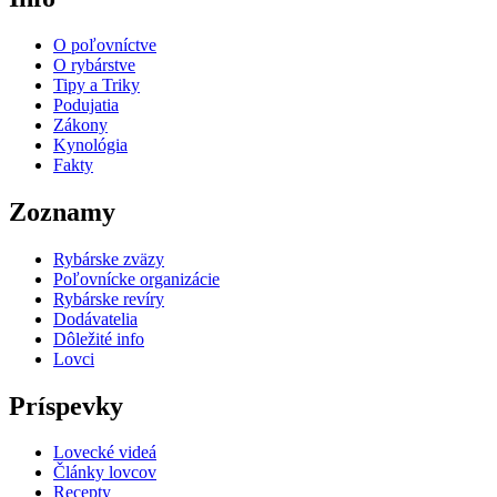
O poľovníctve
O rybárstve
Tipy a Triky
Podujatia
Zákony
Kynológia
Fakty
Zoznamy
Rybárske zväzy
Poľovnícke organizácie
Rybárske revíry
Dodávatelia
Dôležité info
Lovci
Príspevky
Lovecké videá
Články lovcov
Recepty