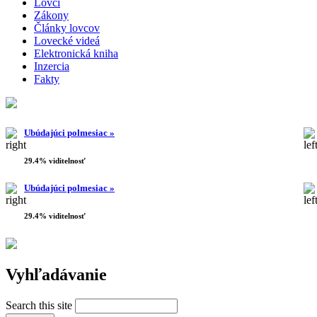
Lovci
Zákony
Články lovcov
Lovecké videá
Elektronická kniha
Inzercia
Fakty
Ubúdajúci polmesiac »
29.4% viditelnosť
Ubúdajúci polmesiac »
29.4% viditelnosť
Vyhľadávanie
Search this site