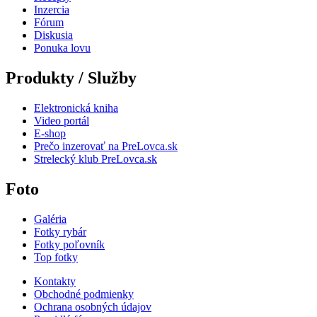
Inzercia
Fórum
Diskusia
Ponuka lovu
Produkty / Služby
Elektronická kniha
Video portál
E-shop
Prečo inzerovať na PreLovca.sk
Strelecký klub PreLovca.sk
Foto
Galéria
Fotky rybár
Fotky poľovník
Top fotky
Kontakty
Obchodné podmienky
Ochrana osobných údajov