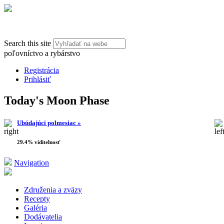
Search this site
poľovníctvo a rybárstvo
Registrácia
Prihlásiť
Today's Moon Phase
Ubúdajúci polmesiac »
29.4% viditelnosť
Navigation
Združenia a zväzy
Recepty
Galéria
Dodávatelia