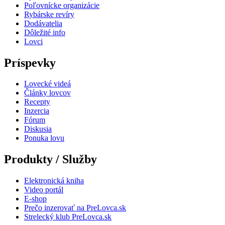
Poľovnícke organizácie
Rybárske revíry
Dodávatelia
Dôležité info
Lovci
Príspevky
Lovecké videá
Články lovcov
Recepty
Inzercia
Fórum
Diskusia
Ponuka lovu
Produkty / Služby
Elektronická kniha
Video portál
E-shop
Prečo inzerovať na PreLovca.sk
Strelecký klub PreLovca.sk