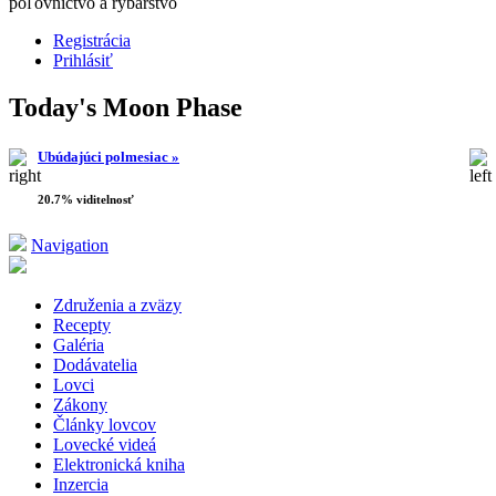
poľovníctvo a rybárstvo
Registrácia
Prihlásiť
Today's Moon Phase
Ubúdajúci polmesiac »
20.7% viditelnosť
Navigation
Združenia a zväzy
Recepty
Galéria
Dodávatelia
Lovci
Zákony
Články lovcov
Lovecké videá
Elektronická kniha
Inzercia