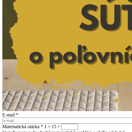
E-mail
*
Matematická otázka
*
1 + 15 =