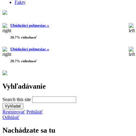
Fakty
Ubúdajúci polmesiac »
20.7% viditelnosť
Ubúdajúci polmesiac »
20.7% viditelnosť
Vyhľadávanie
Search this site
Registrovať
Prihlásiť
Odhlásiť
Nachádzate sa tu