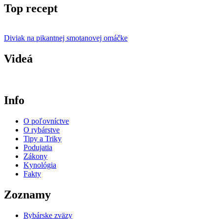
Top recept
Diviak na pikantnej smotanovej omáčke
Videá
Info
O poľovníctve
O rybárstve
Tipy a Triky
Podujatia
Zákony
Kynológia
Fakty
Zoznamy
Rybárske zväzy