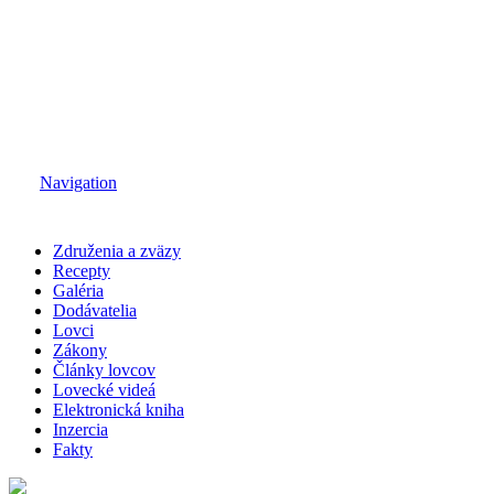
Navigation
Združenia a zväzy
Recepty
Galéria
Dodávatelia
Lovci
Zákony
Články lovcov
Lovecké videá
Elektronická kniha
Inzercia
Fakty