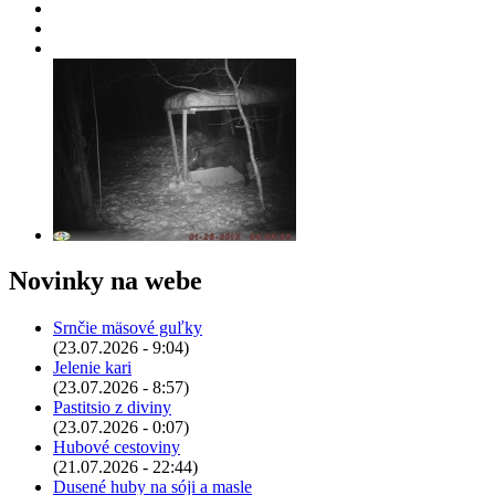
Novinky na webe
Srnčie mäsové guľky
(23.07.2026 - 9:04)
Jelenie kari
(23.07.2026 - 8:57)
Pastitsio z diviny
(23.07.2026 - 0:07)
Hubové cestoviny
(21.07.2026 - 22:44)
Dusené huby na sóji a masle