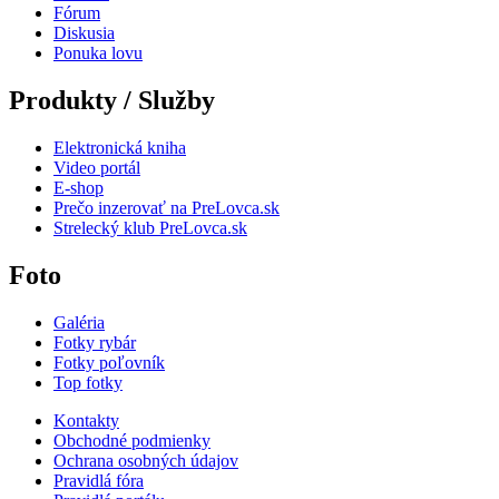
Fórum
Diskusia
Ponuka lovu
Produkty / Služby
Elektronická kniha
Video portál
E-shop
Prečo inzerovať na PreLovca.sk
Strelecký klub PreLovca.sk
Foto
Galéria
Fotky rybár
Fotky poľovník
Top fotky
Kontakty
Obchodné podmienky
Ochrana osobných údajov
Pravidlá fóra