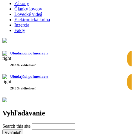
Zákony
Články lovcov
Lovecké videá
Elektronická kniha
Inzercia
Fakty
Ubúdajúci polmesiac »
20.8% viditelnosť
Ubúdajúci polmesiac »
20.8% viditelnosť
Vyhľadávanie
Search this site