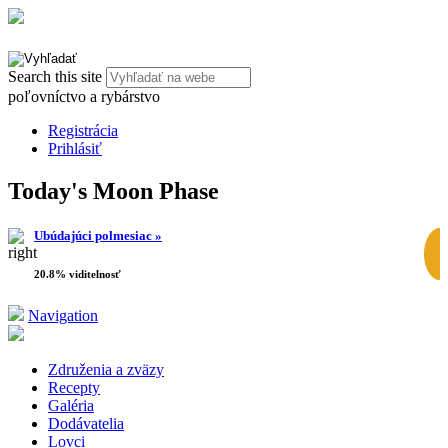
Search this site
poľovníctvo a rybárstvo
Registrácia
Prihlásiť
Today's Moon Phase
Ubúdajúci polmesiac »
20.8% viditelnosť
Navigation
Združenia a zväzy
Recepty
Galéria
Dodávatelia
Lovci