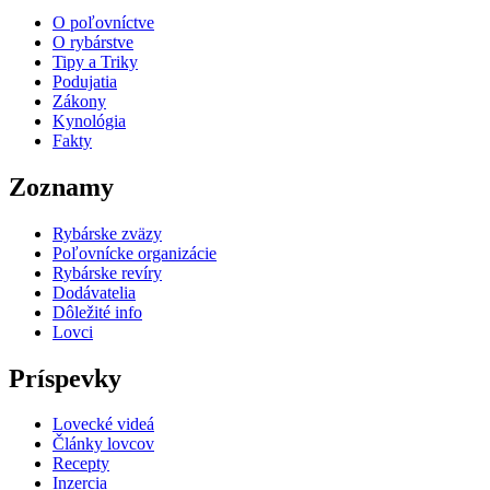
O poľovníctve
O rybárstve
Tipy a Triky
Podujatia
Zákony
Kynológia
Fakty
Zoznamy
Rybárske zväzy
Poľovnícke organizácie
Rybárske revíry
Dodávatelia
Dôležité info
Lovci
Príspevky
Lovecké videá
Články lovcov
Recepty
Inzercia