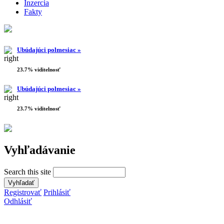
Inzercia
Fakty
Ubúdajúci polmesiac »
23.7% viditelnosť
Ubúdajúci polmesiac »
23.7% viditelnosť
Vyhľadávanie
Search this site
Registrovať
Prihlásiť
Odhlásiť