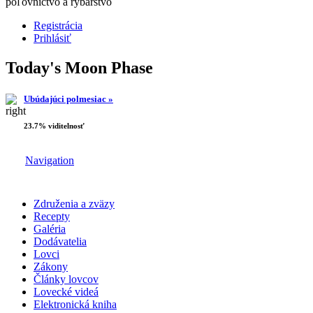
poľovníctvo a rybárstvo
Registrácia
Prihlásiť
Today's Moon Phase
Ubúdajúci polmesiac »
23.7% viditelnosť
Navigation
Združenia a zväzy
Recepty
Galéria
Dodávatelia
Lovci
Zákony
Články lovcov
Lovecké videá
Elektronická kniha