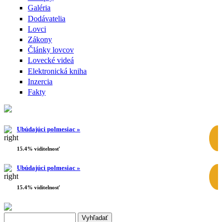
Galéria
Dodávatelia
Lovci
Zákony
Články lovcov
Lovecké videá
Elektronická kniha
Inzercia
Fakty
Ubúdajúci polmesiac »
15.4% viditelnosť
Ubúdajúci polmesiac »
15.4% viditelnosť
Search this site