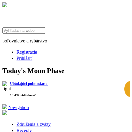
Search this site
poľovníctvo a rybárstvo
Registrácia
Prihlásiť
Today's Moon Phase
Ubúdajúci polmesiac »
15.4% viditelnosť
Navigation
Združenia a zväzy
Recepty