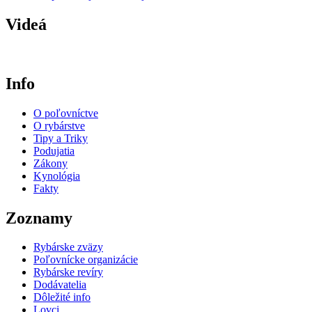
Videá
Info
O poľovníctve
O rybárstve
Tipy a Triky
Podujatia
Zákony
Kynológia
Fakty
Zoznamy
Rybárske zväzy
Poľovnícke organizácie
Rybárske revíry
Dodávatelia
Dôležité info
Lovci