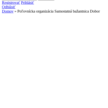
Vyhľadávanie
Registrovať
Prihlásiť
Odhlásiť
Domov
» Poľovnícka organizácia Samostatná bažantnica Dobor
Nachádzate sa tu