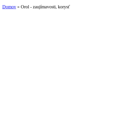
Domov
» Orol - zaujímavosti, korysť