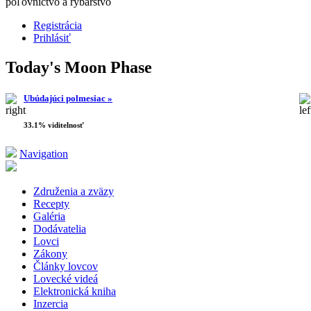
poľovníctvo a rybárstvo
Registrácia
Prihlásiť
Today's Moon Phase
Ubúdajúci polmesiac »
33.1% viditelnosť
Navigation
Združenia a zväzy
Recepty
Galéria
Dodávatelia
Lovci
Zákony
Články lovcov
Lovecké videá
Elektronická kniha
Inzercia