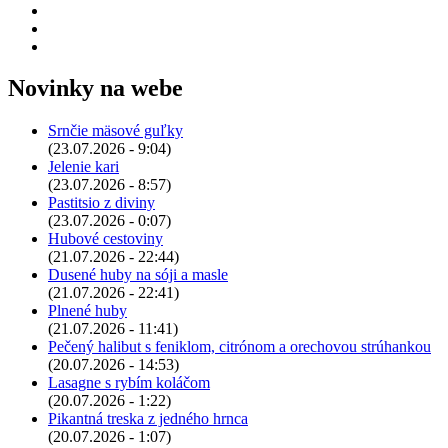
Novinky na webe
Srnčie mäsové guľky
(23.07.2026 - 9:04)
Jelenie kari
(23.07.2026 - 8:57)
Pastitsio z diviny
(23.07.2026 - 0:07)
Hubové cestoviny
(21.07.2026 - 22:44)
Dusené huby na sóji a masle
(21.07.2026 - 22:41)
Plnené huby
(21.07.2026 - 11:41)
Pečený halibut s feniklom, citrónom a orechovou strúhankou
(20.07.2026 - 14:53)
Lasagne s rybím koláčom
(20.07.2026 - 1:22)
Pikantná treska z jedného hrnca
(20.07.2026 - 1:07)