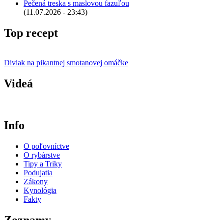
Pečená treska s maslovou fazuľou
(11.07.2026 - 23:43)
Top recept
Diviak na pikantnej smotanovej omáčke
Videá
Info
O poľovníctve
O rybárstve
Tipy a Triky
Podujatia
Zákony
Kynológia
Fakty
Zoznamy