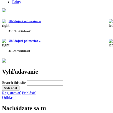
Fakty
Ubúdajúci polmesiac »
33.1% viditelnosť
Ubúdajúci polmesiac »
33.1% viditelnosť
Vyhľadávanie
Search this site
Registrovať
Prihlásiť
Odhlásiť
Nachádzate sa tu