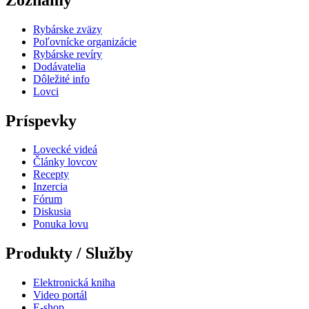
Rybárske zväzy
Poľovnícke organizácie
Rybárske revíry
Dodávatelia
Dôležité info
Lovci
Príspevky
Lovecké videá
Články lovcov
Recepty
Inzercia
Fórum
Diskusia
Ponuka lovu
Produkty / Služby
Elektronická kniha
Video portál
E-shop