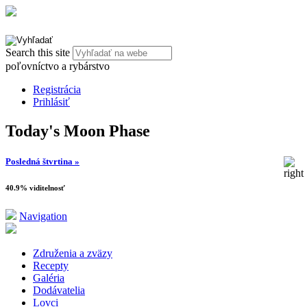
Search this site
poľovníctvo a rybárstvo
Registrácia
Prihlásiť
Today's Moon Phase
Posledná štvrtina »
40.9% viditelnosť
Navigation
Združenia a zväzy
Recepty
Galéria
Dodávatelia
Lovci