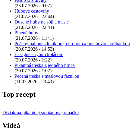
Pastitsio z diviny
(23.07.2026 - 0:07)
Hubové cestoviny
(21.07.2026 - 22:44)
Dusené huby na sóji a masle
(21.07.2026 - 22:41)
Plnené huby
(21.07.2026 - 11:41)
Pečený halibut s feniklom, citrónom a orechovou strúhankou
(20.07.2026 - 14:53)
Lasagne s rybím koláčom
(20.07.2026 - 1:22)
Pikantná treska z jedného hrnca
(20.07.2026 - 1:07)
Pečená treska s maslovou fazuľou
(11.07.2026 - 23:43)
Top recept
Diviak na pikantnej smotanovej omáčke
Videá