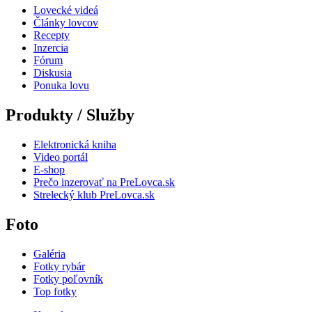
Lovecké videá
Články lovcov
Recepty
Inzercia
Fórum
Diskusia
Ponuka lovu
Produkty / Služby
Elektronická kniha
Video portál
E-shop
Prečo inzerovať na PreLovca.sk
Strelecký klub PreLovca.sk
Foto
Galéria
Fotky rybár
Fotky poľovník
Top fotky