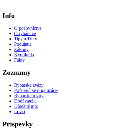
Info
O poľovníctve
O rybárstve
Tipy a Triky
Podujatia
Zákony
Kynológia
Fakty
Zoznamy
Rybárske zväzy
Poľovnícke organizácie
Rybárske revíry
Dodávatelia
Dôležité info
Lovci
Príspevky