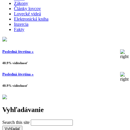
Zákony
Články lovcov
Lovecké videá
Elektronická kniha
Inzercia
Fakty
Posledná štvrtina »
40.9% viditelnosť
Posledná štvrtina »
40.9% viditelnosť
Vyhľadávanie
Search this site