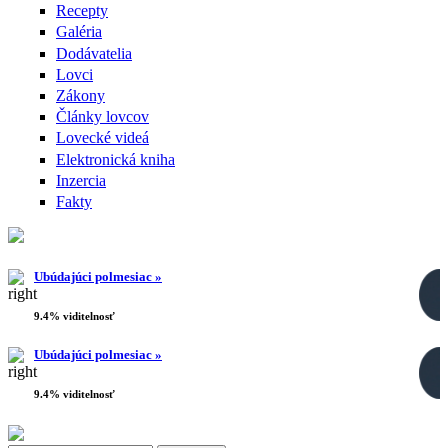
Recepty
Galéria
Dodávatelia
Lovci
Zákony
Články lovcov
Lovecké videá
Elektronická kniha
Inzercia
Fakty
Ubúdajúci polmesiac »
9.4% viditelnosť
Ubúdajúci polmesiac »
9.4% viditelnosť