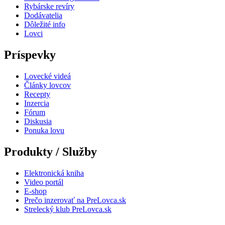
Rybárske revíry
Dodávatelia
Dôležité info
Lovci
Príspevky
Lovecké videá
Články lovcov
Recepty
Inzercia
Fórum
Diskusia
Ponuka lovu
Produkty / Služby
Elektronická kniha
Video portál
E-shop
Prečo inzerovať na PreLovca.sk
Strelecký klub PreLovca.sk