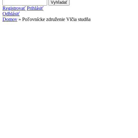
Search this site
Vyhľadávanie
Registrovať
Prihlásiť
Odhlásiť
Domov
» Poľovnícke združenie Vlčia studňa
Nachádzate sa tu