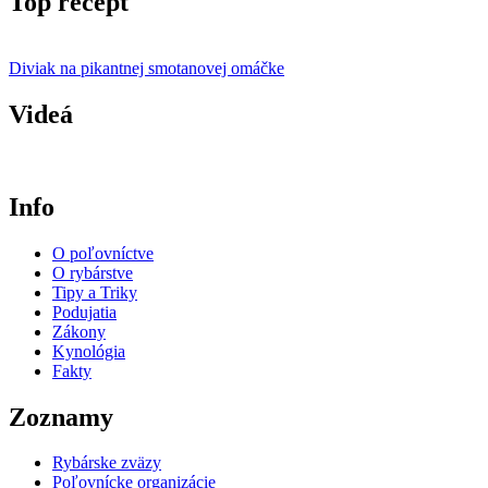
Top recept
Diviak na pikantnej smotanovej omáčke
Videá
Info
O poľovníctve
O rybárstve
Tipy a Triky
Podujatia
Zákony
Kynológia
Fakty
Zoznamy
Rybárske zväzy
Poľovnícke organizácie