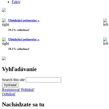
Fakty
Ubúdajúci polmesiac »
19.1% viditelnosť
Ubúdajúci polmesiac »
19.1% viditelnosť
Vyhľadávanie
Search this site
Registrovať
Prihlásiť
Odhlásiť
Nachádzate sa tu