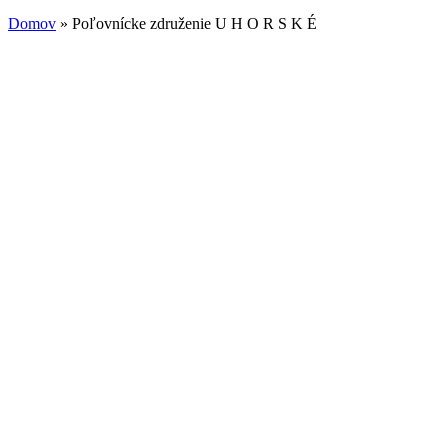
Domov
» Poľovnícke združenie U H O R S K É