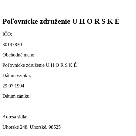
Poľovnícke združenie U H O R S K É
IČO:
30197830
Obchodné meno:
Poľovnícke združenie U H O R S K É
Dátum vzniku:
29.07.1994
Dátum zániku:
Adresa sídla:
Uhorské 248, Uhorské, 98525