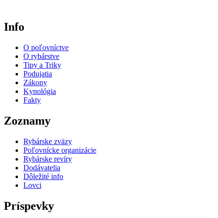
Info
O poľovníctve
O rybárstve
Tipy a Triky
Podujatia
Zákony
Kynológia
Fakty
Zoznamy
Rybárske zväzy
Poľovnícke organizácie
Rybárske revíry
Dodávatelia
Dôležité info
Lovci
Príspevky