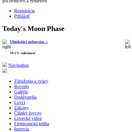
poľovníctvo a rybárstvo
Registrácia
Prihlásiť
Today's Moon Phase
Ubúdajúci polmesiac »
19.1% viditelnosť
Navigation
Združenia a zväzy
Recepty
Galéria
Dodávatelia
Lovci
Zákony
Články lovcov
Lovecké videá
Elektronická kniha
Inzercia