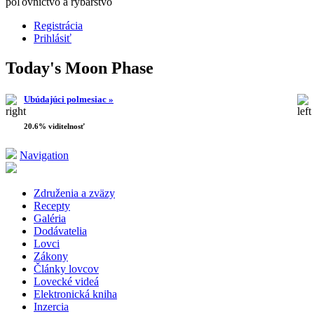
poľovníctvo a rybárstvo
Registrácia
Prihlásiť
Today's Moon Phase
Ubúdajúci polmesiac »
20.6% viditelnosť
Navigation
Združenia a zväzy
Recepty
Galéria
Dodávatelia
Lovci
Zákony
Články lovcov
Lovecké videá
Elektronická kniha
Inzercia