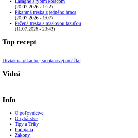
Lasagne s rybím koláčom
(20.07.2026 - 1:22)
Pikantná treska z jedného hrnca
(20.07.2026 - 1:07)
Pečená treska s maslovou fazuľou
(11.07.2026 - 23:43)
Top recept
Diviak na pikantnej smotanovej omáčke
Videá
Info
O poľovníctve
O rybárstve
Tipy a Triky
Podujatia
Zákony