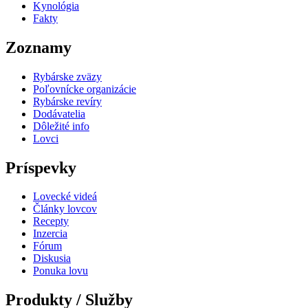
Kynológia
Fakty
Zoznamy
Rybárske zväzy
Poľovnícke organizácie
Rybárske revíry
Dodávatelia
Dôležité info
Lovci
Príspevky
Lovecké videá
Články lovcov
Recepty
Inzercia
Fórum
Diskusia
Ponuka lovu
Produkty / Služby