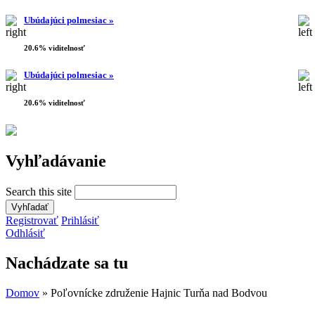
Ubúdajúci polmesiac »
20.6% viditelnosť
Ubúdajúci polmesiac »
20.6% viditelnosť
Vyhľadávanie
Search this site
Registrovať
Prihlásiť
Odhlásiť
Nachádzate sa tu
Domov
» Poľovnícke združenie Hajnic Turňa nad Bodvou