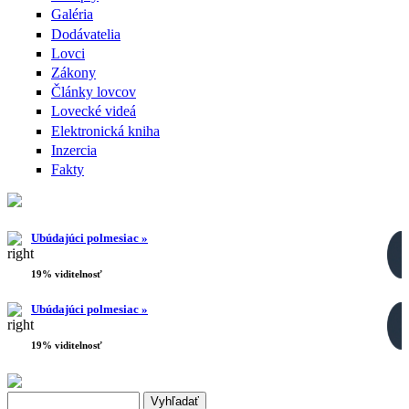
Galéria
Dodávatelia
Lovci
Zákony
Články lovcov
Lovecké videá
Elektronická kniha
Inzercia
Fakty
Ubúdajúci polmesiac »
19% viditelnosť
Ubúdajúci polmesiac »
19% viditelnosť
Search this site