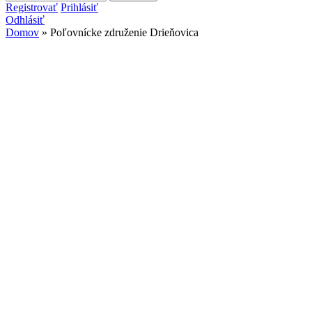
Vyhľadávanie
Registrovať
Prihlásiť
Odhlásiť
Domov
» Poľovnícke združenie Drieňovica
Nachádzate sa tu