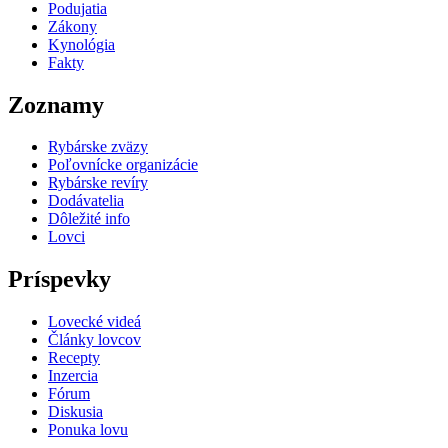
Podujatia
Zákony
Kynológia
Fakty
Zoznamy
Rybárske zväzy
Poľovnícke organizácie
Rybárske revíry
Dodávatelia
Dôležité info
Lovci
Príspevky
Lovecké videá
Články lovcov
Recepty
Inzercia
Fórum
Diskusia
Ponuka lovu