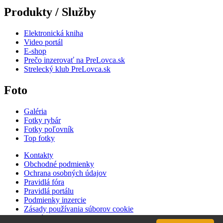
Produkty / Služby
Elektronická kniha
Video portál
E-shop
Prečo inzerovať na PreLovca.sk
Strelecký klub PreLovca.sk
Foto
Galéria
Fotky rybár
Fotky poľovník
Top fotky
Kontakty
Obchodné podmienky
Ochrana osobných údajov
Pravidlá fóra
Pravidlá portálu
Podmienky inzercie
Zásady používania súborov cookie
Cenník inzercie