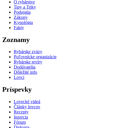
O rybárstve
Tipy a Triky
Podujatia
Zákony
Kynológia
Fakty
Zoznamy
Rybárske zväzy
Poľovnícke organizácie
Rybárske revíry
Dodávatelia
Dôležité info
Lovci
Príspevky
Lovecké videá
Články lovcov
Recepty
Inzercia
Fórum
Diskusia