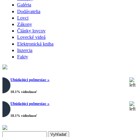
Galéria
Dodávatelia
Lovci
Zákony
Články lovcov
Lovecké videá
Elektronická kniha
Inzercia
Fakty
Ubúdajúci polmesiac »
18.1% viditelnosť
Ubúdajúci polmesiac »
18.1% viditelnosť
Search this site