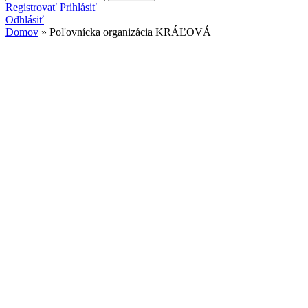
Vyhľadávanie
Registrovať
Prihlásiť
Odhlásiť
Domov
» Poľovnícka organizácia KRÁĽOVÁ
Nachádzate sa tu