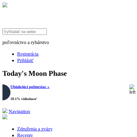
Search this site
poľovníctvo a rybárstvo
Registrácia
Prihlásiť
Today's Moon Phase
Ubúdajúci polmesiac »
18.1% viditelnosť
Navigation
Združenia a zväzy
Recepty