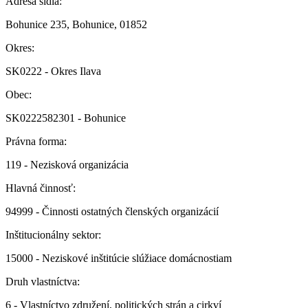
Adresa sídla:
Bohunice 235, Bohunice, 01852
Okres:
SK0222 - Okres Ilava
Obec:
SK0222582301 - Bohunice
Právna forma:
119 - Nezisková organizácia
Hlavná činnosť:
94999 - Činnosti ostatných členských organizácií
Inštitucionálny sektor:
15000 - Neziskové inštitúcie slúžiace domácnostiam
Druh vlastníctva:
6 - Vlastníctvo združení, politických strán a cirkví