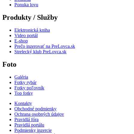
Ponuka lovu
Produkty / Služby
Elektronická kniha
Video portál
E-shop
Prečo inzerovať na PreLovca.sk
Strelecký klub PreLovca.sk
Foto
Galéria
Fotky rybár
Fotky poľovník
Top fotky
Kontakty
Obchodné podmienky
Ochrana osobných údajov
Pravidlá fóra
Pravidlá portálu
Podmienky inzercie