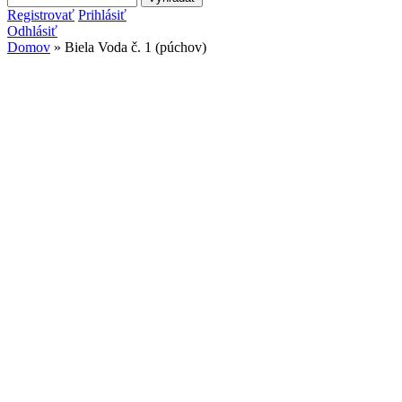
Vyhľadávanie
Registrovať
Prihlásiť
Odhlásiť
Domov
» Biela Voda č. 1 (púchov)
Nachádzate sa tu