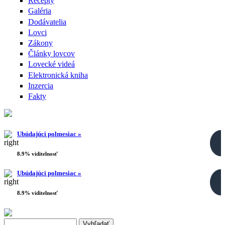
Recepty
Galéria
Dodávatelia
Lovci
Zákony
Články lovcov
Lovecké videá
Elektronická kniha
Inzercia
Fakty
Ubúdajúci polmesiac »
8.9% viditelnosť
Ubúdajúci polmesiac »
8.9% viditelnosť
Search this site