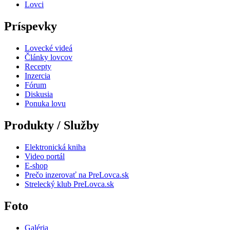
Lovci
Príspevky
Lovecké videá
Články lovcov
Recepty
Inzercia
Fórum
Diskusia
Ponuka lovu
Produkty / Služby
Elektronická kniha
Video portál
E-shop
Prečo inzerovať na PreLovca.sk
Strelecký klub PreLovca.sk
Foto
Galéria