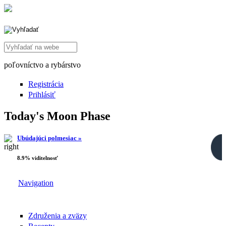
Search this site
poľovníctvo a rybárstvo
Registrácia
Prihlásiť
Today's Moon Phase
Ubúdajúci polmesiac »
8.9% viditelnosť
Navigation
Združenia a zväzy