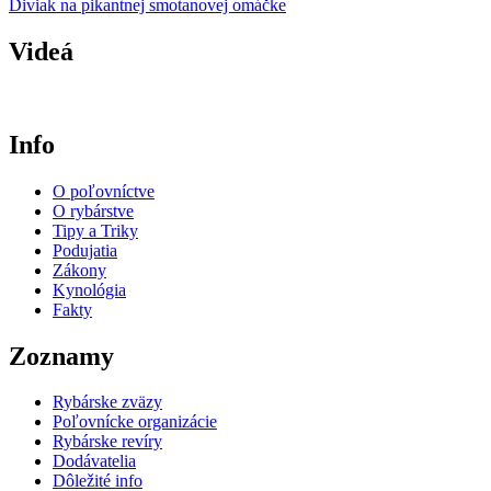
Diviak na pikantnej smotanovej omáčke
Videá
Info
O poľovníctve
O rybárstve
Tipy a Triky
Podujatia
Zákony
Kynológia
Fakty
Zoznamy
Rybárske zväzy
Poľovnícke organizácie
Rybárske revíry
Dodávatelia
Dôležité info