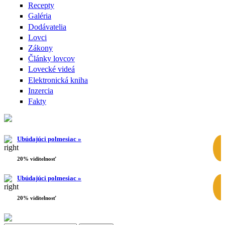
Recepty
Galéria
Dodávatelia
Lovci
Zákony
Články lovcov
Lovecké videá
Elektronická kniha
Inzercia
Fakty
Ubúdajúci polmesiac »
20% viditelnosť
Ubúdajúci polmesiac »
20% viditelnosť