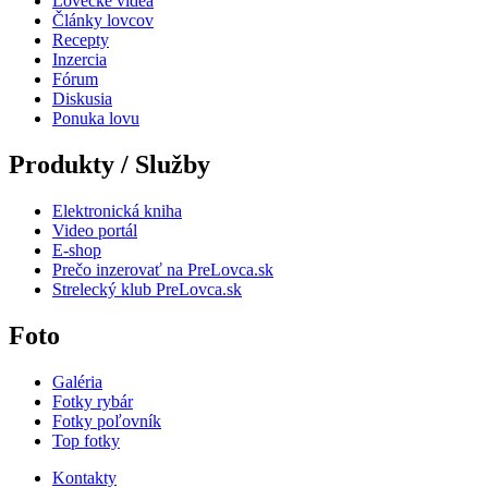
Lovecké videá
Články lovcov
Recepty
Inzercia
Fórum
Diskusia
Ponuka lovu
Produkty / Služby
Elektronická kniha
Video portál
E-shop
Prečo inzerovať na PreLovca.sk
Strelecký klub PreLovca.sk
Foto
Galéria
Fotky rybár
Fotky poľovník
Top fotky
Kontakty