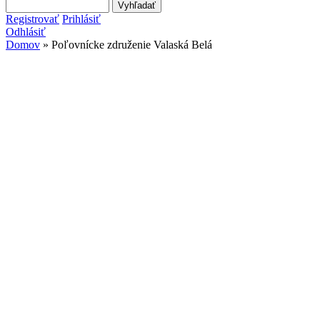
Search this site
Vyhľadávanie
Registrovať
Prihlásiť
Odhlásiť
Domov
» Poľovnícke združenie Valaská Belá
Nachádzate sa tu