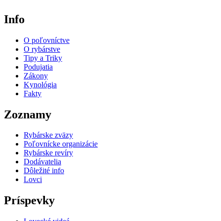
Info
O poľovníctve
O rybárstve
Tipy a Triky
Podujatia
Zákony
Kynológia
Fakty
Zoznamy
Rybárske zväzy
Poľovnícke organizácie
Rybárske revíry
Dodávatelia
Dôležité info
Lovci
Príspevky