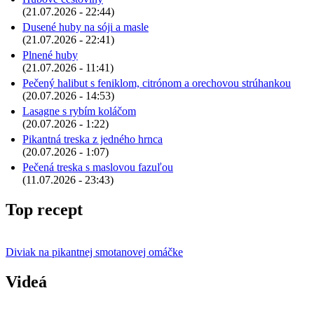
(21.07.2026 - 22:44)
Dusené huby na sóji a masle
(21.07.2026 - 22:41)
Plnené huby
(21.07.2026 - 11:41)
Pečený halibut s feniklom, citrónom a orechovou strúhankou
(20.07.2026 - 14:53)
Lasagne s rybím koláčom
(20.07.2026 - 1:22)
Pikantná treska z jedného hrnca
(20.07.2026 - 1:07)
Pečená treska s maslovou fazuľou
(11.07.2026 - 23:43)
Top recept
Diviak na pikantnej smotanovej omáčke
Videá