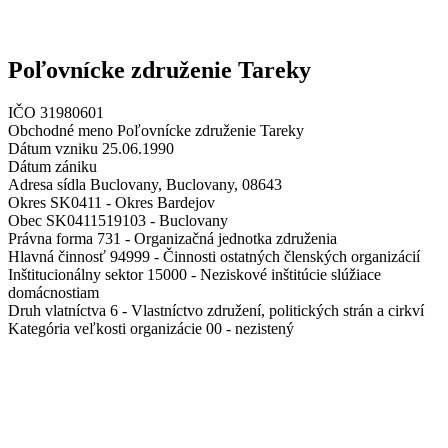
Poľovnícke združenie Tareky
IČO 31980601
Obchodné meno Poľovnícke združenie Tareky
Dátum vzniku 25.06.1990
Dátum zániku
Adresa sídla Buclovany, Buclovany, 08643
Okres SK0411 - Okres Bardejov
Obec SK0411519103 - Buclovany
Právna forma 731 - Organizačná jednotka združenia
Hlavná činnosť 94999 - Činnosti ostatných členských organizácií
Inštitucionálny sektor 15000 - Neziskové inštitúcie slúžiace
domácnostiam
Druh vlatníctva 6 - Vlastníctvo združení, politických strán a cirkví
Kategória veľkosti organizácie 00 - nezistený