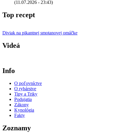
(11.07.2026 - 23:43)
Top recept
Diviak na pikantnej smotanovej omáčke
Videá
Info
O poľovníctve
O rybárstve
Tipy a Triky
Podujatia
Zákony
Kynológia
Fakty
Zoznamy