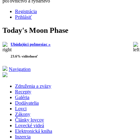
poľovníctvo a rybárstvo
Registrácia
Prihlásiť
Today's Moon Phase
Ubúdajúci polmesiac »
23.6% viditelnosť
Navigation
Združenia a zväzy
Recepty
Galéria
Dodávatelia
Lovci
Zákony
Články lovcov
Lovecké videá
Elektronická kniha
Inzercia