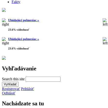
Fakty
Ubúdajúci polmesiac »
23.6% viditelnosť
Ubúdajúci polmesiac »
23.6% viditelnosť
Vyhľadávanie
Search this site
Registrovať
Prihlásiť
Odhlásiť
Nachádzate sa tu