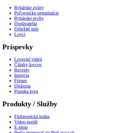
Rybárske zväzy
Poľovnícke organizácie
Rybárske revíry
Dodávatelia
Dôležité info
Lovci
Príspevky
Lovecké videá
Články lovcov
Recepty
Inzercia
Fórum
Diskusia
Ponuka lovu
Produkty / Služby
Elektronická kniha
Video portál
E-shop
Prečo inzerovať na PreLovca.sk