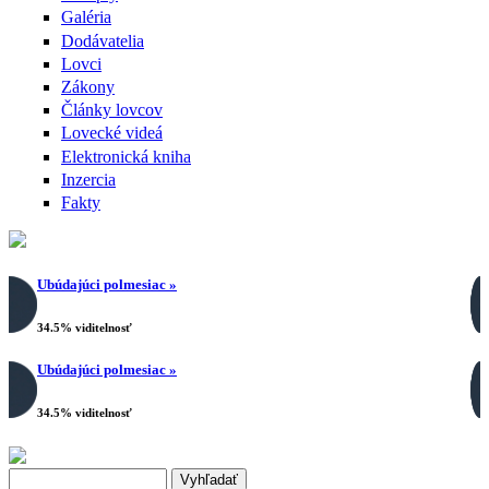
Galéria
Dodávatelia
Lovci
Zákony
Články lovcov
Lovecké videá
Elektronická kniha
Inzercia
Fakty
Ubúdajúci polmesiac »
34.5% viditelnosť
Ubúdajúci polmesiac »
34.5% viditelnosť
Search this site