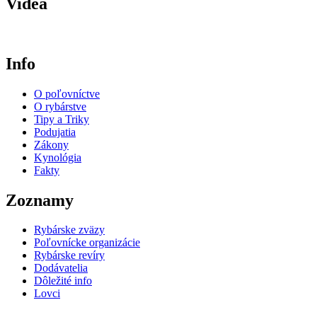
Videá
Info
O poľovníctve
O rybárstve
Tipy a Triky
Podujatia
Zákony
Kynológia
Fakty
Zoznamy
Rybárske zväzy
Poľovnícke organizácie
Rybárske revíry
Dodávatelia
Dôležité info
Lovci