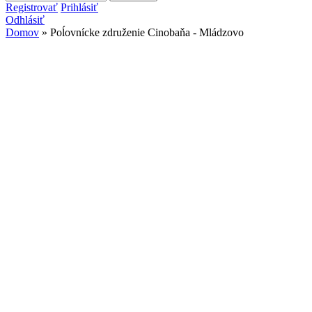
Vyhľadávanie
Registrovať
Prihlásiť
Odhlásiť
Domov
» Poĺovnícke združenie Cinobaňa - Mládzovo
Nachádzate sa tu