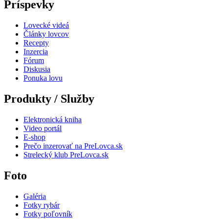
Príspevky
Lovecké videá
Články lovcov
Recepty
Inzercia
Fórum
Diskusia
Ponuka lovu
Produkty / Služby
Elektronická kniha
Video portál
E-shop
Prečo inzerovať na PreLovca.sk
Strelecký klub PreLovca.sk
Foto
Galéria
Fotky rybár
Fotky poľovník