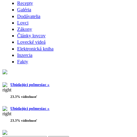
Recepty
Galéria
Dodávatelia
Lovci
Zákony
Články lovcov
Lovecké videá
Elektronická kniha
Inzercia
Fakty
Ubúdajúci polmesiac »
23.3% viditelnosť
Ubúdajúci polmesiac »
23.3% viditelnosť