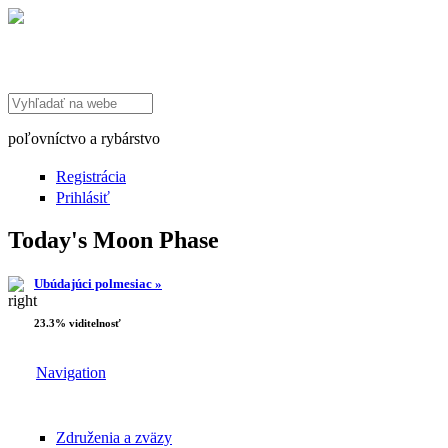
Search this site
poľovníctvo a rybárstvo
Registrácia
Prihlásiť
Today's Moon Phase
Ubúdajúci polmesiac »
23.3% viditelnosť
Navigation
Združenia a zväzy