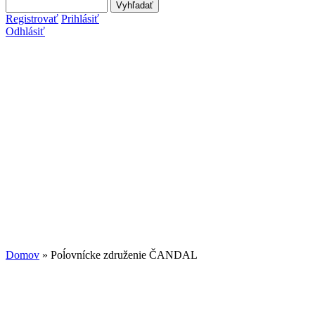
Search this site
Vyhľadávanie
Registrovať
Prihlásiť
Odhlásiť
Domov
» Poĺovnícke združenie ČANDAL
Nachádzate sa tu