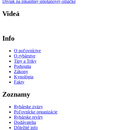
Diviak na pikantnej smotanovej omáčke
Videá
Info
O poľovníctve
O rybárstve
Tipy a Triky
Podujatia
Zákony
Kynológia
Fakty
Zoznamy
Rybárske zväzy
Poľovnícke organizácie
Rybárske revíry
Dodávatelia
Dôležité info