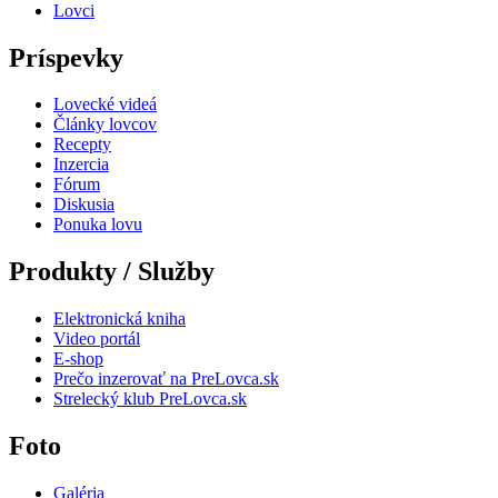
Lovci
Príspevky
Lovecké videá
Články lovcov
Recepty
Inzercia
Fórum
Diskusia
Ponuka lovu
Produkty / Služby
Elektronická kniha
Video portál
E-shop
Prečo inzerovať na PreLovca.sk
Strelecký klub PreLovca.sk
Foto
Galéria