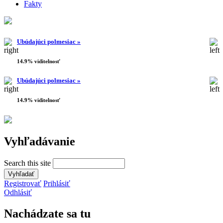
Fakty
Ubúdajúci polmesiac »
14.9% viditelnosť
Ubúdajúci polmesiac »
14.9% viditelnosť
Vyhľadávanie
Search this site
Registrovať
Prihlásiť
Odhlásiť
Nachádzate sa tu