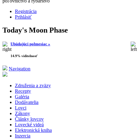
poľovníctvo a rybárstvo
Registrácia
Prihlásiť
Today's Moon Phase
Ubúdajúci polmesiac »
14.9% viditelnosť
Navigation
Združenia a zväzy
Recepty
Galéria
Dodávatelia
Lovci
Zákony
Články lovcov
Lovecké videá
Elektronická kniha
Inzercia