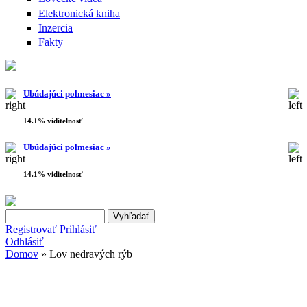
Elektronická kniha
Inzercia
Fakty
Ubúdajúci polmesiac »
14.1% viditelnosť
Ubúdajúci polmesiac »
14.1% viditelnosť
Search this site
Vyhľadávanie
Registrovať
Prihlásiť
Odhlásiť
Domov
» Lov nedravých rýb
Nachádzate sa tu