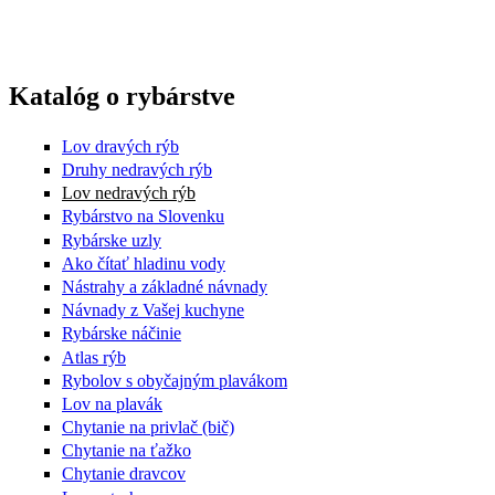
Katalóg o rybárstve
Lov dravých rýb
Druhy nedravých rýb
Lov nedravých rýb
Rybárstvo na Slovenku
Rybárske uzly
Ako čítať hladinu vody
Nástrahy a základné návnady
Návnady z Vašej kuchyne
Rybárske náčinie
Atlas rýb
Rybolov s obyčajným plavákom
Lov na plavák
Chytanie na privlač (bič)
Chytanie na ťažko
Chytanie dravcov