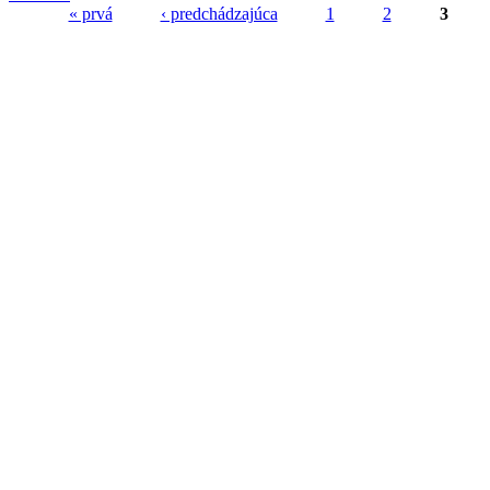
« prvá
‹ predchádzajúca
1
2
3
Stránky