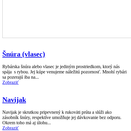
Šnúra (vlasec)
Rybárska šnúra alebo vlasec je jediným prostriedkom, ktorý nás
spája s rybou. Jej kúpe venujeme náležitú pozornosť. Mnohí rybári
sa pozerajú iba na...
Zobraziť
Navijak
Navijak je skrutkou pripevnený k rukoväti prúta a slúži ako
zásobník šnúry, respektíve umožňuje jej dávkovanie bez odporu.
Okrem toho má aj úlohu...
Zobraziť