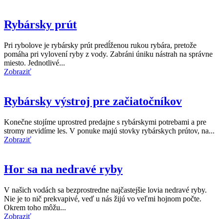
Rybársky prút
Pri rybolove je rybársky prút predĺženou rukou rybára, pretože
pomáha pri vylovení ryby z vody. Zabráni úniku nástrah na správne
miesto. Jednotlivé...
Zobraziť
Rybársky výstroj pre začiatočníkov
Konečne stojíme uprostred predajne s rybárskymi potrebami a pre
stromy nevidíme les. V ponuke majú stovky rybárskych prútov, na...
Zobraziť
Hor sa na nedravé ryby
V našich vodách sa bezprostredne najčastejšie lovia nedravé ryby.
Nie je to nič prekvapivé, veď u nás žijú vo veľmi hojnom počte.
Okrem toho môžu...
Zobraziť