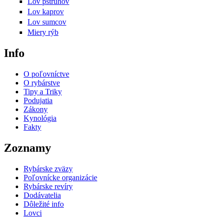
Lov pstruhov
Lov kaprov
Lov sumcov
Miery rýb
Info
O poľovníctve
O rybárstve
Tipy a Triky
Podujatia
Zákony
Kynológia
Fakty
Zoznamy
Rybárske zväzy
Poľovnícke organizácie
Rybárske revíry
Dodávatelia
Dôležité info
Lovci