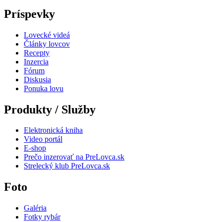
Príspevky
Lovecké videá
Články lovcov
Recepty
Inzercia
Fórum
Diskusia
Ponuka lovu
Produkty / Služby
Elektronická kniha
Video portál
E-shop
Prečo inzerovať na PreLovca.sk
Strelecký klub PreLovca.sk
Foto
Galéria
Fotky rybár