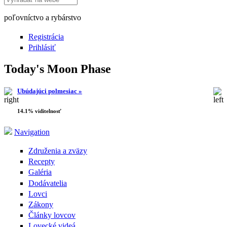
poľovníctvo a rybárstvo
Registrácia
Prihlásiť
Today's Moon Phase
Ubúdajúci polmesiac »
14.1% viditelnosť
Navigation
Združenia a zväzy
Recepty
Galéria
Dodávatelia
Lovci
Zákony
Články lovcov
Lovecké videá