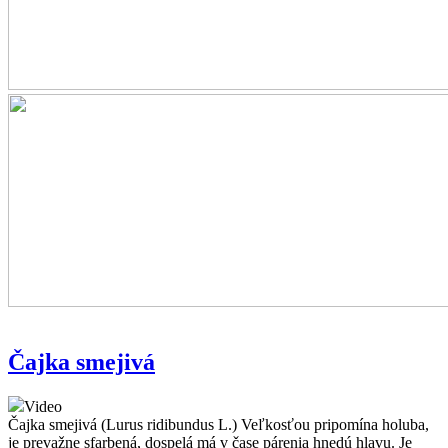
Čajka smejivá
Video
Čajka smejivá (Lurus ridibundus L.) Veľkosťou pripomína holuba,
je prevažne sfarbená, dospelá má v čase párenia hnedú hlavu. Je