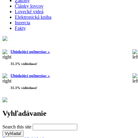
Zákony
Články lovcov
Lovecké videá
Elektronická kniha
Inzercia
Fakty
Ubúdajúci polmesiac »
31.3% viditelnosť
Ubúdajúci polmesiac »
31.3% viditelnosť
Vyhľadávanie
Search this site