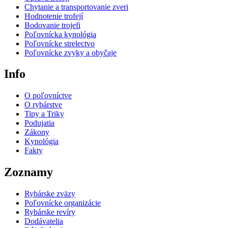
Chytanie a transportovanie zveri
Hodnotenie trofejí
Bodovanie trojefi
Poľovnícka kynológia
Poľovnícke strelectvo
Poľovnícke zvyky a obyčaje
Info
O poľovníctve
O rybárstve
Tipy a Triky
Podujatia
Zákony
Kynológia
Fakty
Zoznamy
Rybárske zväzy
Poľovnícke organizácie
Rybárske revíry
Dodávatelia