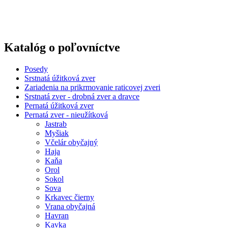
Katalóg o poľovníctve
Posedy
Srstnatá úžitková zver
Zariadenia na prikrmovanie raticovej zveri
Srstnatá zver - drobná zver a dravce
Pernatá úžitková zver
Pernatá zver - nieužítková
Jastrab
Myšiak
Včelár obyčajný
Haja
Kaňa
Orol
Sokol
Sova
Krkavec čierny
Vrana obyčajná
Havran
Kavka