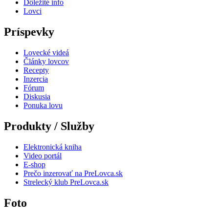
Dôležité info
Lovci
Príspevky
Lovecké videá
Články lovcov
Recepty
Inzercia
Fórum
Diskusia
Ponuka lovu
Produkty / Služby
Elektronická kniha
Video portál
E-shop
Prečo inzerovať na PreLovca.sk
Strelecký klub PreLovca.sk
Foto