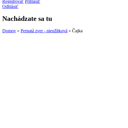
Registrovať
Prihlásiť
Odhlásiť
Nachádzate sa tu
Domov
»
Pernatá zver - nieužítková
» Čajka