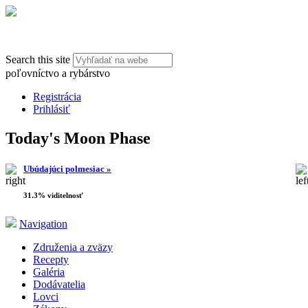
Search this site
poľovníctvo a rybárstvo
Registrácia
Prihlásiť
Today's Moon Phase
Ubúdajúci polmesiac »
31.3% viditelnosť
Navigation
Združenia a zväzy
Recepty
Galéria
Dodávatelia
Lovci