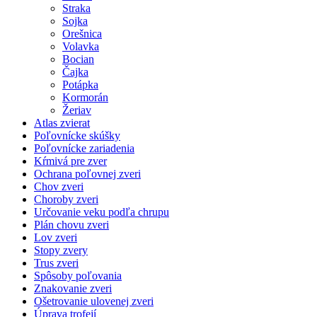
Straka
Sojka
Orešnica
Volavka
Bocian
Čajka
Potápka
Kormorán
Žeriav
Atlas zvierat
Poľovnícke skúšky
Poľovnícke zariadenia
Kŕmivá pre zver
Ochrana poľovnej zveri
Chov zveri
Choroby zveri
Určovanie veku podľa chrupu
Plán chovu zveri
Lov zveri
Stopy zvery
Trus zveri
Spôsoby poľovania
Znakovanie zveri
Ošetrovanie ulovenej zveri
Úprava trofejí