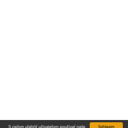
S cieľom uľahčiť užívateľom používať naše
Súhlasim