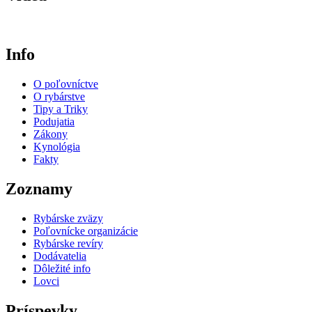
Info
O poľovníctve
O rybárstve
Tipy a Triky
Podujatia
Zákony
Kynológia
Fakty
Zoznamy
Rybárske zväzy
Poľovnícke organizácie
Rybárske revíry
Dodávatelia
Dôležité info
Lovci
Príspevky