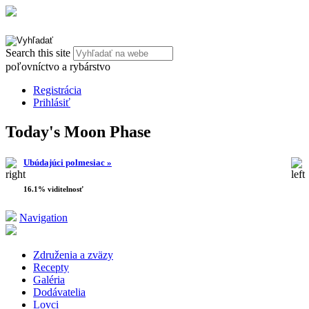
Search this site
poľovníctvo a rybárstvo
Registrácia
Prihlásiť
Today's Moon Phase
Ubúdajúci polmesiac »
16.1% viditelnosť
Navigation
Združenia a zväzy
Recepty
Galéria
Dodávatelia
Lovci