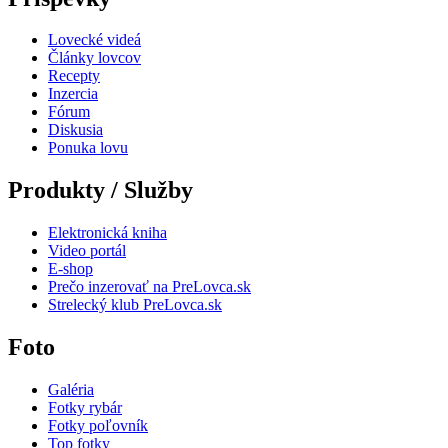
Lovecké videá
Články lovcov
Recepty
Inzercia
Fórum
Diskusia
Ponuka lovu
Produkty / Služby
Elektronická kniha
Video portál
E-shop
Prečo inzerovať na PreLovca.sk
Strelecký klub PreLovca.sk
Foto
Galéria
Fotky rybár
Fotky poľovník
Top fotky