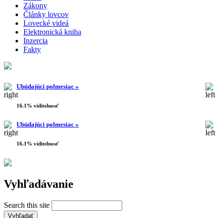
Zákony
Články lovcov
Lovecké videá
Elektronická kniha
Inzercia
Fakty
Ubúdajúci polmesiac »
16.1% viditelnosť
Ubúdajúci polmesiac »
16.1% viditelnosť
Vyhľadávanie
Search this site