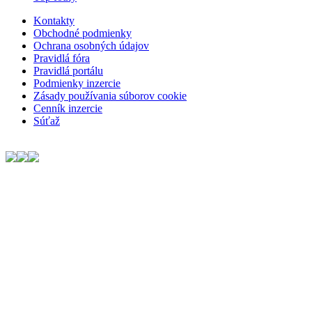
Kontakty
Obchodné podmienky
Ochrana osobných údajov
Pravidlá fóra
Pravidlá portálu
Podmienky inzercie
Zásady používania súborov cookie
Cenník inzercie
Súťaž