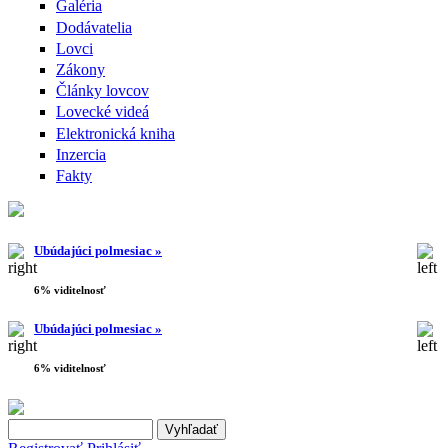
Galéria
Dodávatelia
Lovci
Zákony
Články lovcov
Lovecké videá
Elektronická kniha
Inzercia
Fakty
Ubúdajúci polmesiac »
6% viditelnosť
Ubúdajúci polmesiac »
6% viditelnosť
Search this site