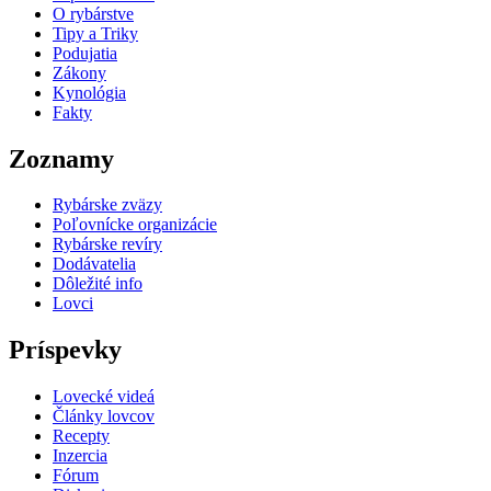
O rybárstve
Tipy a Triky
Podujatia
Zákony
Kynológia
Fakty
Zoznamy
Rybárske zväzy
Poľovnícke organizácie
Rybárske revíry
Dodávatelia
Dôležité info
Lovci
Príspevky
Lovecké videá
Články lovcov
Recepty
Inzercia
Fórum