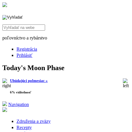
Search this site
poľovníctvo a rybárstvo
Registrácia
Prihlásiť
Today's Moon Phase
Ubúdajúci polmesiac »
6% viditelnosť
Navigation
Združenia a zväzy
Recepty