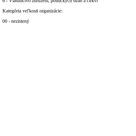
6 - Vlastníctvo združení, politických strán a cirkví
Kategória veľkosti organizácie:
00 - nezistený