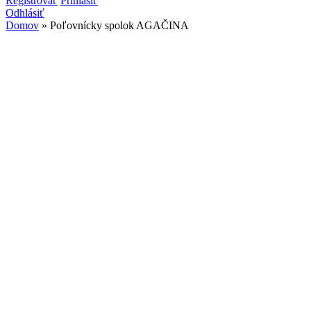
Vyhľadávanie
Registrovať
Prihlásiť
Odhlásiť
Domov
» Poľovnícky spolok AGAČINA
Nachádzate sa tu