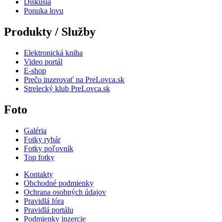
Diskusia
Ponuka lovu
Produkty / Služby
Elektronická kniha
Video portál
E-shop
Prečo inzerovať na PreLovca.sk
Strelecký klub PreLovca.sk
Foto
Galéria
Fotky rybár
Fotky poľovník
Top fotky
Kontakty
Obchodné podmienky
Ochrana osobných údajov
Pravidlá fóra
Pravidlá portálu
Podmienky inzercie