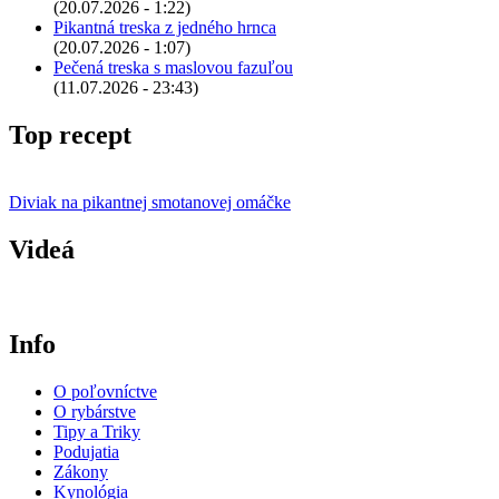
(20.07.2026 - 1:22)
Pikantná treska z jedného hrnca
(20.07.2026 - 1:07)
Pečená treska s maslovou fazuľou
(11.07.2026 - 23:43)
Top recept
Diviak na pikantnej smotanovej omáčke
Videá
Info
O poľovníctve
O rybárstve
Tipy a Triky
Podujatia
Zákony
Kynológia