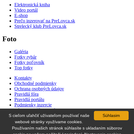
Elektronická kniha
Video portál
E-shop
Prečo inzerovať na PreLovca.sk
Strelecký klub PreLovca.sk
Foto
Galéria
Fotky rybár
Fotky poľovník
Top fotky
Kontakty
Obchodné podmienky
Ochrana osobných údajov
Pravidlá fóra
Pravidlá portálu
Podmienky inzercie
Zásady používania súborov cookie
S cieľom uľahčiť užívateľom používať naše
Súhlasim
Cenník inzercie
Súťaž
webové stránky využívame cookies.
Používaním našich stránok súhlasíte s ukladaním súborov