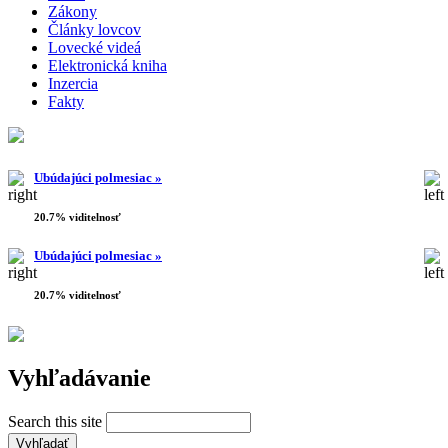
Zákony
Články lovcov
Lovecké videá
Elektronická kniha
Inzercia
Fakty
Ubúdajúci polmesiac »
20.7% viditelnosť
Ubúdajúci polmesiac »
20.7% viditelnosť
Vyhľadávanie
Search this site