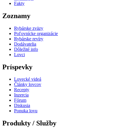
Fakty
Zoznamy
Rybárske zväzy
Poľovnícke organizácie
Rybárske revíry
Dodávatelia
Dôležité info
Lovci
Príspevky
Lovecké videá
Články lovcov
Recepty
Inzercia
Fórum
Diskusia
Ponuka lovu
Produkty / Služby