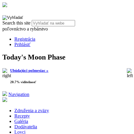
Search this site
poľovníctvo a rybárstvo
Registrácia
Prihlásiť
Today's Moon Phase
Ubúdajúci polmesiac »
20.7% viditelnosť
Navigation
Združenia a zväzy
Recepty
Galéria
Dodávatelia
Lovci