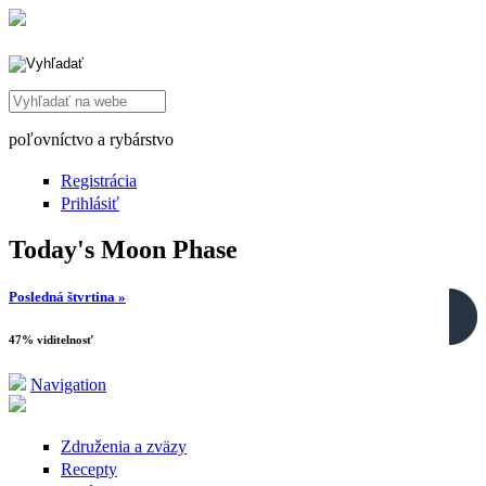
Search this site
poľovníctvo a rybárstvo
Registrácia
Prihlásiť
Today's Moon Phase
Posledná štvrtina »
47% viditelnosť
Navigation
Združenia a zväzy
Recepty