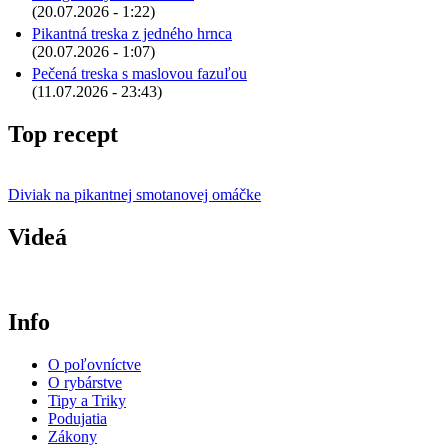
(20.07.2026 - 1:22)
Pikantná treska z jedného hrnca
(20.07.2026 - 1:07)
Pečená treska s maslovou fazuľou
(11.07.2026 - 23:43)
Top recept
Diviak na pikantnej smotanovej omáčke
Videá
Info
O poľovníctve
O rybárstve
Tipy a Triky
Podujatia
Zákony